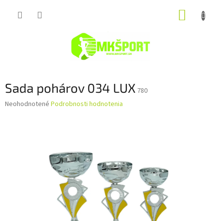
Prejsť
NÁKUP
na
obsah
KOŠÍK
Sada pohárov 034 LUX
780
Priemerné
Neohodnotené
Podrobnosti hodnotenia
hodnotenie
produktu
je
0,0
z
5
hviezdičiek.