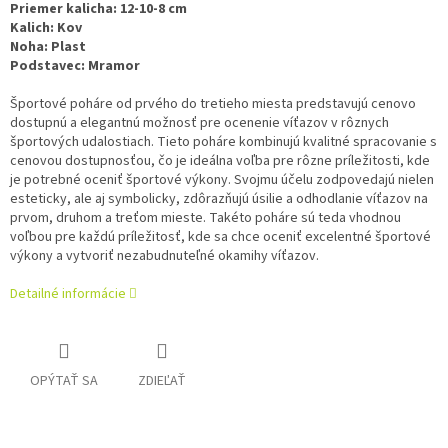
Priemer kalicha:
12-10-8 cm
Kalich:
Kov
Noha:
Plast
Podstavec:
Mramor
Športové poháre od prvého do tretieho miesta predstavujú cenovo
dostupnú a elegantnú možnosť pre ocenenie víťazov v rôznych
športových udalostiach. Tieto poháre kombinujú kvalitné spracovanie s
cenovou dostupnosťou, čo je ideálna voľba pre rôzne príležitosti, kde
je potrebné oceniť športové výkony. Svojmu účelu zodpovedajú nielen
esteticky, ale aj symbolicky, zdôrazňujú úsilie a odhodlanie víťazov na
prvom, druhom a treťom mieste. Takéto poháre sú teda vhodnou
voľbou pre každú príležitosť, kde sa chce oceniť excelentné športové
výkony a vytvoriť nezabudnuteľné okamihy víťazov.
Detailné informácie
OPÝTAŤ SA
ZDIEĽAŤ