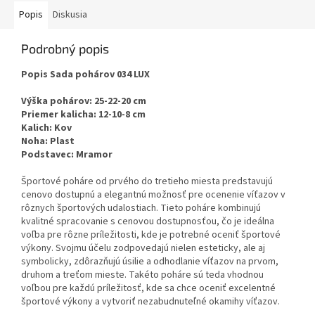
Popis
Diskusia
Podrobný popis
Popis Sada pohárov 034 LUX
Výška pohárov:
25-22-20 cm
Priemer kalicha:
12-10-8 cm
Kalich:
Kov
Noha:
Plast
Podstavec:
Mramor
Športové poháre od prvého do tretieho miesta predstavujú
cenovo dostupnú a elegantnú možnosť pre ocenenie víťazov v
rôznych športových udalostiach. Tieto poháre kombinujú
kvalitné spracovanie s cenovou dostupnosťou, čo je ideálna
voľba pre rôzne príležitosti, kde je potrebné oceniť športové
výkony. Svojmu účelu zodpovedajú nielen esteticky, ale aj
symbolicky, zdôrazňujú úsilie a odhodlanie víťazov na prvom,
druhom a treťom mieste. Takéto poháre sú teda vhodnou
voľbou pre každú príležitosť, kde sa chce oceniť excelentné
športové výkony a vytvoriť nezabudnuteľné okamihy víťazov.