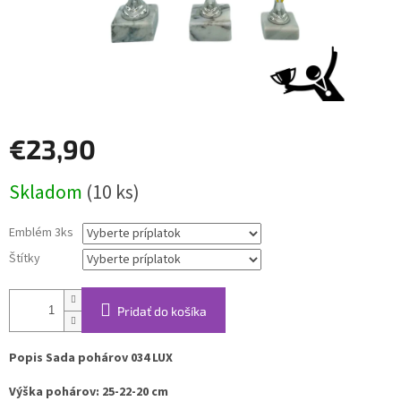
€23,90
Jednotková
Skladom
(10 ks)
cena:
Emblém 3ks
Štítky
Pridať do košíka
Popis Sada pohárov 034 LUX
Výška pohárov:
25-22-20 cm