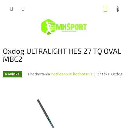
Prejsť
NÁKUP
na
obsah
KOŠÍK
Oxdog ULTRALIGHT HES 27 TQ OVAL
MBC2
Priemerné
1 hodnotenie
Podrobnosti hodnotenia
Značka:
Oxdog
Novinka
hodnotenie
produktu
je
5,0
z
5
hviezdičiek.