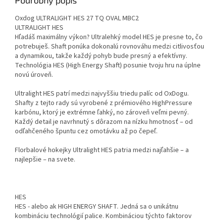
Podrobný popis
Oxdog ULTRALIGHT HES 27 TQ OVAL MBC2
ULTRALIGHT HES
Hľadáš maximálny výkon? Ultralehký model HES je presne to, čo
potrebuješ. Shaft ponúka dokonalú rovnováhu medzi citlivosťou
a dynamikou, takže každý pohyb bude presný a efektívny.
Technológia HES (High Energy Shaft) posunie tvoju hru na úplne
novú úroveň.
Ultralight HES patrí medzi najvyššiu triedu palíc od OxDogu.
Shafty z tejto rady sú vyrobené z prémiového HighPressure
karbónu, ktorý je extrémne ľahký, no zároveň veľmi pevný.
Každý detail je navrhnutý s dôrazom na nízku hmotnosť – od
odľahčeného špuntu cez omotávku až po čepeľ.
Florbalové hokejky Ultralight HES patria medzi najľahšie – a
najlepšie – na svete.
HES
HES - alebo ak HIGH ENERGY SHAFT. Jedná sa o unikátnu
kombináciu technológií palice. Kombináciou týchto faktorov