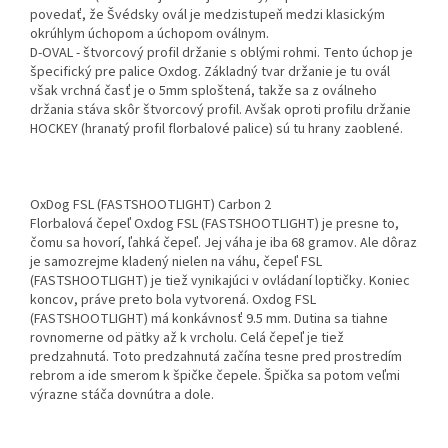
povedať, že Švédsky ovál je medzistupeň medzi klasickým
okrúhlym úchopom a úchopom oválnym.
D-OVAL - štvorcový profil držanie s oblými rohmi. Tento úchop je
špecifický pre palice Oxdog. Základný tvar držanie je tu ovál
však vrchná časť je o 5mm sploštená, takže sa z oválneho
držania stáva skôr štvorcový profil. Avšak oproti profilu držanie
HOCKEY (hranatý profil florbalové palice) sú tu hrany zaoblené.
OxDog FSL (FASTSHOOTLIGHT) Carbon 2
Florbalová čepeľ Oxdog FSL (FASTSHOOTLIGHT) je presne to,
čomu sa hovorí, ľahká čepeľ. Jej váha je iba 68 gramov. Ale dôraz
je samozrejme kladený nielen na váhu, čepeľ FSL
(FASTSHOOTLIGHT) je tiež vynikajúci v ovládaní loptičky. Koniec
koncov, práve preto bola vytvorená. Oxdog FSL
(FASTSHOOTLIGHT) má konkávnosť 9.5 mm. Dutina sa tiahne
rovnomerne od pätky až k vrcholu. Celá čepeľ je tiež
predzahnutá. Toto predzahnutá začína tesne pred prostredím
rebrom a ide smerom k špičke čepele. Špička sa potom veľmi
výrazne stáča dovnútra a dole.