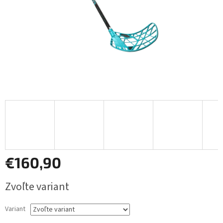
€160,90
Jednotková
Zvoľte variant
cena:
Variant