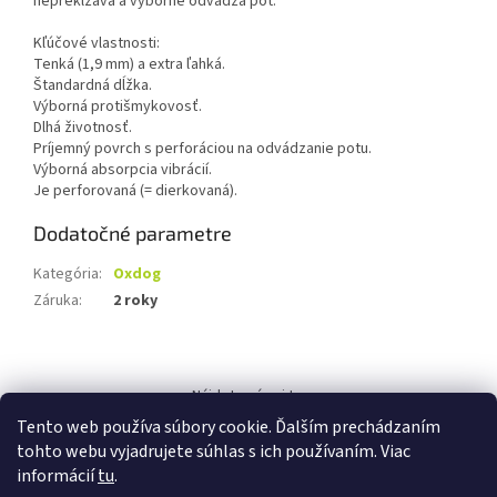
nepreklzáva a výborne odvádza pot.
Kľúčové vlastnosti:
Tenká (1,9 mm) a extra ľahká.
Štandardná dĺžka.
Výborná protišmykovosť.
Dlhá životnosť.
Príjemný povrch s perforáciou na odvádzanie potu.
Výborná absorpcia vibrácií.
Je perforovaná (= dierkovaná).
Dodatočné parametre
Kategória
:
Oxdog
Záruka
:
2 roky
Z
á
Nájdete nás aj tu:
p
Tento web používa súbory cookie. Ďalším prechádzaním
ä
tohto webu vyjadrujete súhlas s ich používaním. Viac
t
informácií
tu
.
i