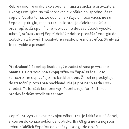
Rebrovanie, rovnako ako spodná hrana a špička je prevzaté z
Oxdog OptiLight. Najmä rebrovanie v pätke a v spodnej časti
čepele. Vďaka tomu, že dutina na FSL je o niečo väčší, než u
čepele OptiLight, manipuláciu s loptou je ďaleko snažíš a
presnejšie. Už spomínané rebrovanie dodáva čepeli vysokú
tuhosť, vďaka ktorej čepeľ dokáže dobre prenášať energiu do
loptičky a zároveň Ti poskytne vysoko presnú streľbu. Strely sú
teda rýchle a presné!
Předzahnutá čepeľ spôsobuje, že zadná strana je výrazne
ohnutá. Už od polovice svojej dĺžky sa čepeľ stáča. Toto
samozrejme ovplyvňuje hru backhandem. Čepeľ neposkytuje
dostatočnú plochu pre backhand, nie je pre neho teda 100%
vhodná. Toto však kompenzuje čepeľ svoju forhånd hrou,
predovšetkým streľbou ťahom!
Čepeľ FSL vyniká hlavne svojou váhou. FSL je ľahká a tuhá čepeľ,
s ktorou dokonale ovládneš loptičku. Iba 68 gramov z nej robí
jednu z ľahších čepeľou od značky Oxdog. Ide o veľa