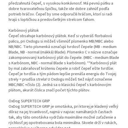
předzahnutá čepeľ, s vysokou konkávnosť. Má pevnú pätku a
dobre tvarovateľnou špičku, takže ide dobre zahnúť podľa
potrieb hráčov. Čepeľ by sme odporučili hráčom, ktorí si radi
hrajú s loptičkou a predovšetkým strelcom ťahom.
Karbónový plátok
Čepeľ obsahuje karbónový plátok. Keď si vyberáš florbalovú
palicu, pri Oxdogu si môžeš všimnúť písmenko MB/MBC alebo
NB/NBC. Tieto písmenká označujú tvrdosť čepele (MB - medium
Blade, NB - normal (mäkká) Blade). Písmenko C v názve označuje
zakomponovaný karbónový plát do čepele. (MBC - medium Blade
s Karbónom, NBC - normal Blade s karbónom). **Karbónový plát
by mal zabraňovať krúteniu čepele a robiť čepeľ ešte tvrdšie.
Čepeľ je tvrdšia a tým pádom lepšie prenáša energiu do Tvojej
strely = prudšia strela! U Oxdogu môžeš tiež nájsť označenie
MBC/NBC +číslo (2). Jedná sa o klasickú čepeľ s karbónovým
plátom, akurát číslica značí počet týchto plátov.
OxDog SUPERTECH GRIP
OxDog SUPERTECH GRIP je omotávka, pri ktorej je kladený veľký
dôraz na jej trvanlivosť, najmä v najviac namáhaných častiach
tak, aby táto omotávka vydržala maximálne možné zaťaženie a
rýchlosť jej opotrebovania bola minimálna. Skvele drží v rukách,