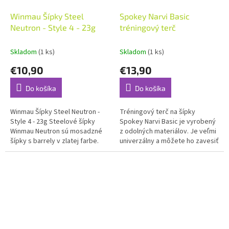
Winmau Šípky Steel
Spokey Narvi Basic
Neutron - Style 4 - 23g
tréningový terč
Skladom
(1 ks)
Skladom
(1 ks)
€10,90
€13,90
Do košíka
Do košíka
Winmau Šípky Steel Neutron -
Tréningový terč na šípky
Style 4 - 23g Steelové šípky
Spokey Narvi Basic je vyrobený
Winmau Neutron sú mosadzné
z odolných materiálov. Je veľmi
šípky s barrely v zlatej farbe.
univerzálny a môžete ho zavesiť
Vďaka zdrsnenie v prednej a
na stenu alebo postaviť na
zadnej časti sa šípky dobre...
stojan. Balenie okrem terča...