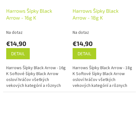
Harrows Šípky Black
Harrows Šípky Black
Arrow - 16g K
Arrow - 18g K
Na dotaz
Na dotaz
€14,90
€14,90
DETAIL
DETAIL
Harrows Šípky Black Arrow - 16g
Harrows Šípky Black Arrow - 18g
K Softové šípky Black Arrow
K Softové šípky Black Arrow
osloví hráčov všetkých
osloví hráčov všetkých
vekových kategórií a rôznych
vekových kategórií a rôznych
schopností.
schopností.