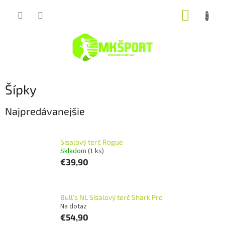
Prejsť
NÁKUP
na
obsah
KOŠÍK
Šípky
Najpredávanejšie
Sisalový terč Rogue
Skladom
(1 ks)
€39,90
Bull's NL Sisalový terč Shark Pro
Na dotaz
€54,90