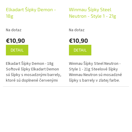
Elkadart Šípky Demon -
Winmau Šípky Steel
18g
Neutron - Style 1 - 21g
Na dotaz
Na dotaz
€10,90
€10,90
DETAIL
DETAIL
Elkadart Šípky Demon - 18g
Winmau Šípky Steel Neutron -
Softové šípky Elkadart Demon
Style 1 - 21g Steelové šípky
sú šípky s mosadznými barrely,
Winmau Neutron sú mosadzné
ktoré sú doplnené červenými
šípky s barrely v zlatej farbe.
hliníkovými násadkami a letkami
Barrely sú po celej dĺžke
Elkadart Demon.
vrúbkované.