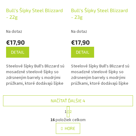
Bull's Šípky Steel Blizzard
Bull's Šípky Steel Blizzard
- 22g
- 23g
Na dotaz
Na dotaz
€17,90
€17,90
DETAIL
DETAIL
Steelové šípky Bull's Blizzard sú
Steelové šípky Bull's Blizzard sú
mosadzné steelové šípky so
mosadzné steelové šípky so
zdrsneným barrely s modrými
zdrsneným barrely s modrými
prúžkami, ktoré dodávajú šípke
prúžkami, ktoré dodávajú šípke
jedinečný vzhľad. Barrely sú
jedinečný vzhľad. Barrely sú
doplnené násadkami Altra...
doplnené násadkami Altra...
NAČÍTAŤ ĎALŠIE 4
S
1
2
t
O
r
16
položiek celkom
v
á
l
HORE
n
á
k