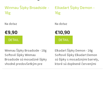
Winmau Šípky Broadside -
Elkadart Šípky Demon -
18g
16g
Na dotaz
Na dotaz
€9,90
€10,90
DETAIL
DETAIL
Winmau Šípky Broadside - 18g
Elkadart Šípky Demon - 16g
Softové šípky Winmau
Softové šípky Elkadart Demon
Broadside sú mosadzné šípky
sú šípky s mosadznými barrely,
vhodné predovšetkým pre
ktoré sú doplnené červenými
začínajúcich hráčov.
hliníkovými násadkami a letkami
Elkadart Demon.