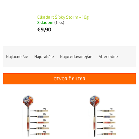
Elkadart Šípky Storm - 16g
Skladom
(1 ks)
€9,90
R
a
Najlacnejšie
Najdrahšie
Najpredávanejšie
Abecedne
d
e
n
OTVORIŤ FILTER
i
e
V
p
ý
r
p
o
i
d
s
u
p
k
r
t