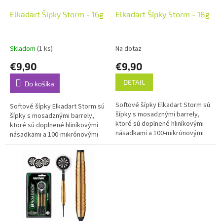
o
o
d
Elkadart Šípky Storm - 16g
Elkadart Šípky Storm - 18g
v
u
k
t
Skladom
(1 ks)
Na dotaz
o
€9,90
€9,90
v
DETAIL
Do košíka
Softové šípky Elkadart Storm sú
Softové šípky Elkadart Storm sú
šípky s mosadznými barrely,
šípky s mosadznými barrely,
ktoré sú doplnené hliníkovými
ktoré sú doplnené hliníkovými
násadkami a 100-mikrónovými
násadkami a 100-mikrónovými
letkami.. Brass Váha šípky: 18g
letkami. Brass Váha šípky: 16g