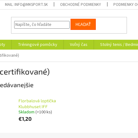
MAIL: INFO@MKSPORT.SK
OBCHODNÉ PODMIENKY
PODMIENKY O
HĽADAŤ
pty
Tréningové pomôcky
Voľný čas
Stolný tenis / Bedmi
tifikované)
(certifikované)
edávanejšie
Florbalová loptička
Klubbhuset IFF
Skladom
(>100 ks)
€1,20