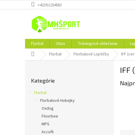
Prejsť
+421911254582
na
obsah
Florbal
Obuv
Tréningové oblečenie
Lo
Domov
Florbal
Florbalové Loptičky
IFF (cer
B
IFF 
o
Preskočiť
č
Kategórie
kategórie
Najpr
n
ý
Florbal
p
Florbalové Hokejky
a
Oxdog
n
e
Floorbee
l
MPS
Accufli
R