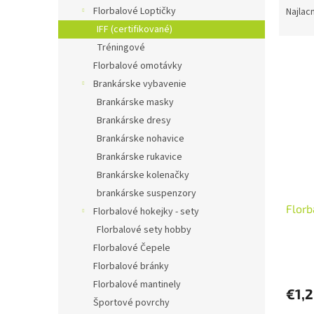
a
Florbalové Loptičky
Najlac
d
IFF (certifikované)
e
Tréningové
V
n
Florbalové omotávky
ý
i
Brankárske vybavenie
p
e
i
p
Brankárske masky
s
r
Brankárske dresy
p
o
Brankárske nohavice
r
d
Brankárske rukavice
o
u
Brankárske kolenačky
d
k
brankárske suspenzory
u
t
Florb
k
o
Florbalové hokejky - sety
t
v
Florbalové sety hobby
o
Florbalové Čepele
v
Florbalové bránky
Florbalové mantinely
€1,
Športové povrchy