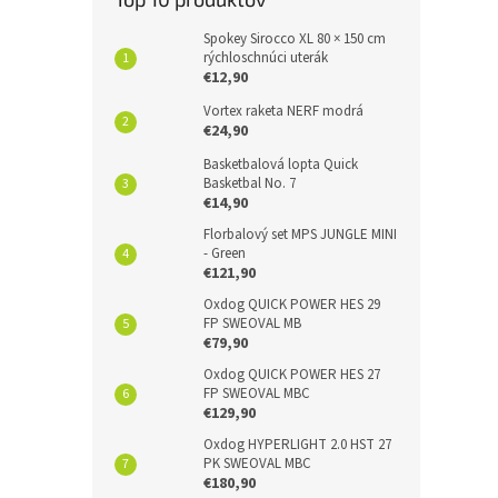
Spokey Sirocco XL 80 × 150 cm
rýchloschnúci uterák
€12,90
Vortex raketa NERF modrá
€24,90
Basketbalová lopta Quick
Basketbal No. 7
€14,90
Florbalový set MPS JUNGLE MINI
- Green
€121,90
Oxdog QUICK POWER HES 29
FP SWEOVAL MB
€79,90
Oxdog QUICK POWER HES 27
FP SWEOVAL MBC
€129,90
Oxdog HYPERLIGHT 2.0 HST 27
PK SWEOVAL MBC
€180,90