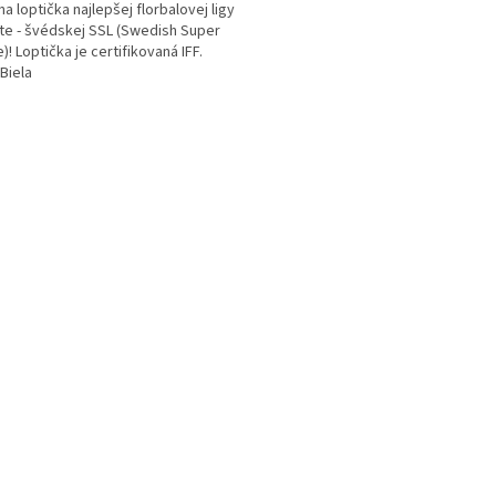
na loptička najlepšej florbalovej ligy
te - švédskej SSL (Swedish Super
)! Loptička je certifikovaná IFF.
 Biela
O
v
l
á
d
a
c
i
e
p
r
v
k
y
v
ý
p
i