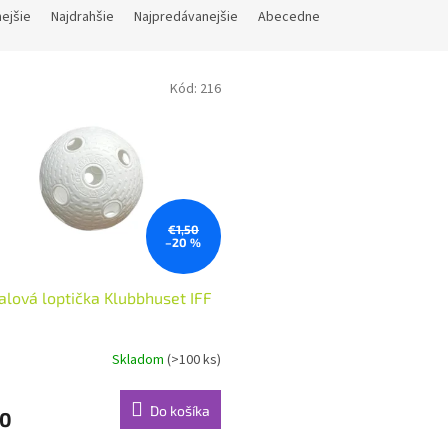
nejšie
Najdrahšie
Najpredávanejšie
Abecedne
Kód:
216
€1,50
–20 %
alová loptička Klubbhuset IFF
Skladom
(>100 ks)
Do košíka
20