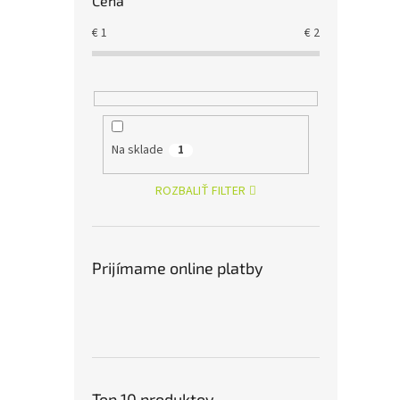
Cena
€
1
€
2
Na sklade
1
ROZBALIŤ FILTER
Prijímame online platby
Top 10 produktov