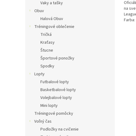
Oficiál
Vaky a tašky
na sve
Obuv
League
Halová Obuv
Farba:
Tréningové oblečenie
Tričká
Kraťasy
Štucne
Športové ponožky
Spodky
Lopty
Futbalové lopty
Basketbalové lopty
Volejbalové lopty
Mini lopty
Tréningové pomôcky
Voľný čas
Podložky na cvičenie