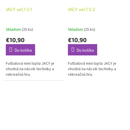
JACY veľ.1 V.1
JACY veľ.1 V.2
Skladom
(25 ks)
Skladom
(25 ks)
€10,90
€10,90
Do košíka
Do košíka
Futbalová mini lopta JACY je
Futbalová mini lopta JACY je
vhodná na nácvik techniky a
vhodná na nácvik techniky a
rekreačnú hru.
rekreačnú hru.