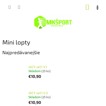
Prejsť
NÁKUP
na
obsah
KOŠÍK
Mini lopty
Najpredávanejšie
JACY veľ.1 V.1
Skladom
(25 ks)
€10,90
JACY veľ.1 V.3
Skladom
(25 ks)
€10,90