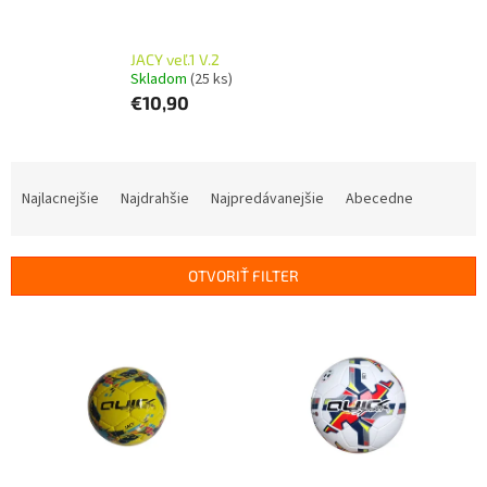
JACY veľ.1 V.2
Skladom
(25 ks)
€10,90
R
a
Najlacnejšie
Najdrahšie
Najpredávanejšie
Abecedne
d
e
n
OTVORIŤ FILTER
i
e
V
p
ý
r
p
o
i
d
s
u
p
k
r
t