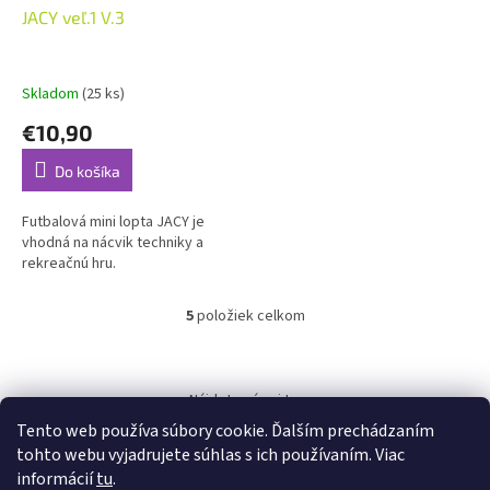
JACY veľ.1 V.3
Skladom
(25 ks)
€10,90
Do košíka
Futbalová mini lopta JACY je
vhodná na nácvik techniky a
rekreačnú hru.
5
položiek celkom
O
v
l
Z
á
á
Nájdete nás aj tu:
d
p
a
Tento web používa súbory cookie. Ďalším prechádzaním
ä
c
tohto webu vyjadrujete súhlas s ich používaním. Viac
t
i
informácií
tu
.
i