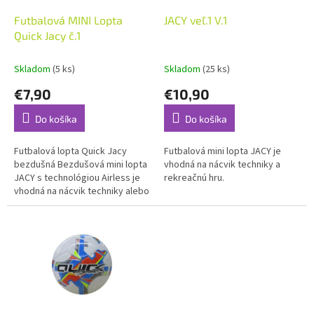
o
o
d
Futbalová MINI Lopta
JACY veľ.1 V.1
v
u
Quick Jacy č.1
k
t
Skladom
(5 ks)
Skladom
(25 ks)
o
€7,90
€10,90
v
Do košíka
Do košíka
Futbalová lopta Quick Jacy
Futbalová mini lopta JACY je
bezdušná Bezdušová mini lopta
vhodná na nácvik techniky a
JACY s technológiou Airless je
rekreačnú hru.
vhodná na nácvik techniky alebo
rekreačnú hru. Konštrukcia:
bezdušováMateriál: PUVáha:...