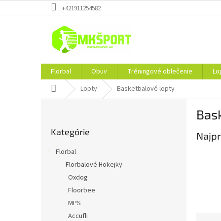
Prejsť
+421911254582
na
obsah
Florbal
Obuv
Tréningové oblečenie
Lo
Domov
Lopty
Basketbalové lopty
B
Bas
o
Preskočiť
č
Kategórie
kategórie
Najpr
n
ý
Florbal
p
Florbalové Hokejky
a
Oxdog
n
e
Floorbee
l
MPS
Accufli
R