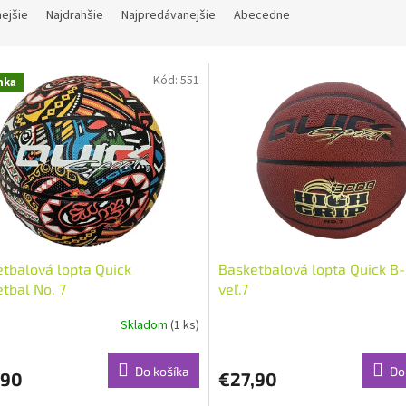
nejšie
Najdrahšie
Najpredávanejšie
Abecedne
Kód:
551
nka
tbalová lopta Quick
Basketbalová lopta Quick B
tbal No. 7
veľ.7
Skladom
(1 ks)
Do košíka
Do
,90
€27,90