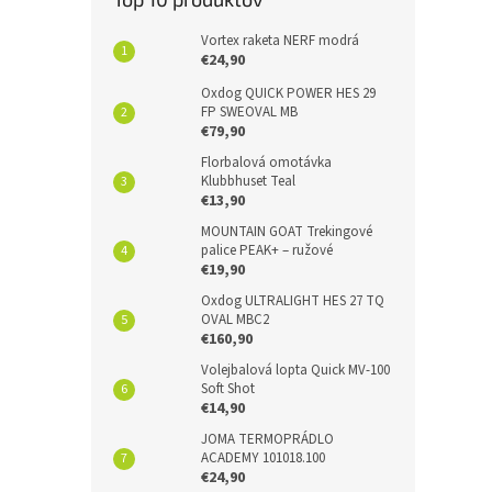
Vortex raketa NERF modrá
€24,90
Oxdog QUICK POWER HES 29
FP SWEOVAL MB
€79,90
Florbalová omotávka
Klubbhuset Teal
€13,90
MOUNTAIN GOAT Trekingové
palice PEAK+ – ružové
€19,90
Oxdog ULTRALIGHT HES 27 TQ
OVAL MBC2
€160,90
Volejbalová lopta Quick MV-100
Soft Shot
€14,90
JOMA TERMOPRÁDLO
ACADEMY 101018.100
€24,90