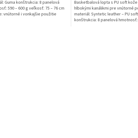
ál: Guma konštrukcia: 8 panelová
Basketbalová lopta s PU soft kože
sť: 590 – 600 g veľkosť: 75 – 76 cm
hlbokými kanálikmi pre vnútorné p
e: vnútorné i vonkajšie použitie
materiál: Syntetic leather – PU soft
konštrukcia: 8 panelová hmotnosť:
500 g...
O
v
l
á
d
a
c
i
e
p
r
v
k
y
v
ý
p
i