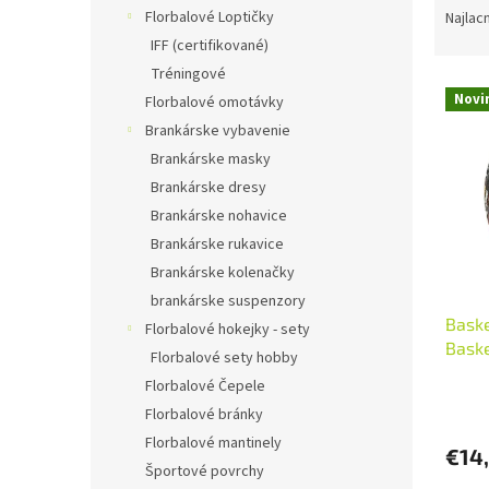
a
Florbalové Loptičky
Najlac
d
IFF (certifikované)
e
Tréningové
V
n
Novi
Florbalové omotávky
ý
i
Brankárske vybavenie
p
e
i
p
Brankárske masky
s
r
Brankárske dresy
p
o
Brankárske nohavice
r
d
Brankárske rukavice
o
u
Brankárske kolenačky
d
k
brankárske suspenzory
u
t
Baske
k
o
Florbalové hokejky - sety
Baske
t
v
Florbalové sety hobby
o
Florbalové Čepele
v
Florbalové bránky
Florbalové mantinely
€14
Športové povrchy