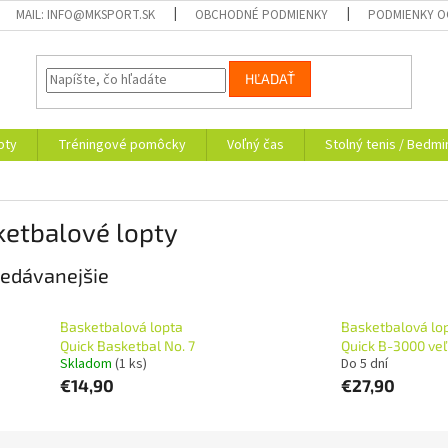
MAIL: INFO@MKSPORT.SK
OBCHODNÉ PODMIENKY
PODMIENKY O
HĽADAŤ
pty
Tréningové pomôcky
Voľný čas
Stolný tenis / Bedmi
ketbalové lopty
edávanejšie
Basketbalová lopta
Basketbalová lo
Quick Basketbal No. 7
Quick B-3000 veľ
Skladom
(1 ks)
Do 5 dní
€14,90
€27,90