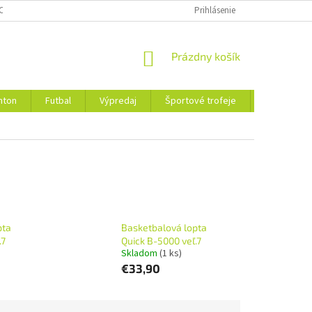
CHRANY OSOBNÝCH ÚDAJOV
Prihlásenie
NÁKUPNÝ
Prázdny košík
KOŠÍK
nton
Futbal
Výpredaj
Športové trofeje
Obchodné 
pta
Basketbalová lopta
.7
Quick B-5000 veľ.7
Skladom
(1 ks)
€33,90