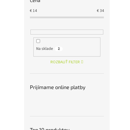
Cena
€
14
€
34
Na sklade
2
ROZBALIŤ FILTER
Prijímame online platby
Top 10 produktov