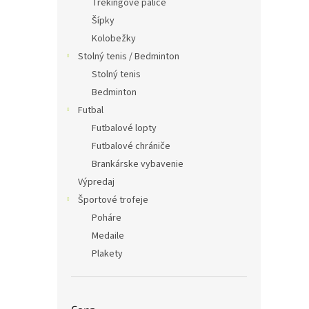
Trekingové palice
Šípky
Kolobežky
Stolný tenis / Bedminton
Stolný tenis
Bedminton
Futbal
Futbalové lopty
Futbalové chrániče
Brankárske vybavenie
Výpredaj
Športové trofeje
Poháre
Medaile
Plakety