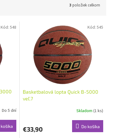
3
položiek celkom
Kód:
548
Kód:
545
-3000
Basketbalová lopta Quick B-5000
veľ.7
Do 5 dní
Skladom
(1 ks)
 košíka
Do košíka
€33,90