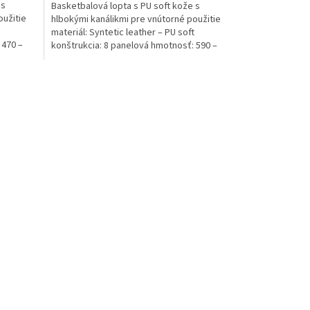
 s
Basketbalová lopta s PU soft kože s
oužitie
hlbokými kanálikmi pre vnútorné použitie
materiál: Syntetic leather – PU soft
 470 –
konštrukcia: 8 panelová hmotnosť: 590 –
600 g veľkosť: 75 –...