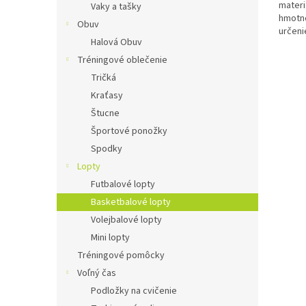
materi
Vaky a tašky
hmotno
Obuv
určeni
Halová Obuv
Tréningové oblečenie
Tričká
Kraťasy
Štucne
Športové ponožky
Spodky
Lopty
Futbalové lopty
Basketbalové lopty
Volejbalové lopty
Mini lopty
Tréningové pomôcky
Voľný čas
Podložky na cvičenie