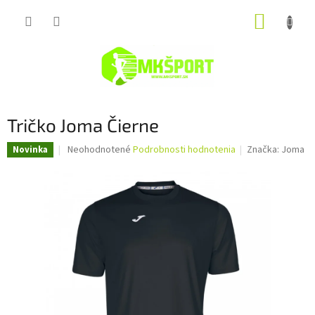
Prejsť
NÁKUP
na
obsah
KOŠÍK
Tričko Joma Čierne
Priemerné
Neohodnotené
Podrobnosti hodnotenia
Značka:
Joma
Novinka
hodnotenie
produktu
je
0,0
z
5
hviezdičiek.