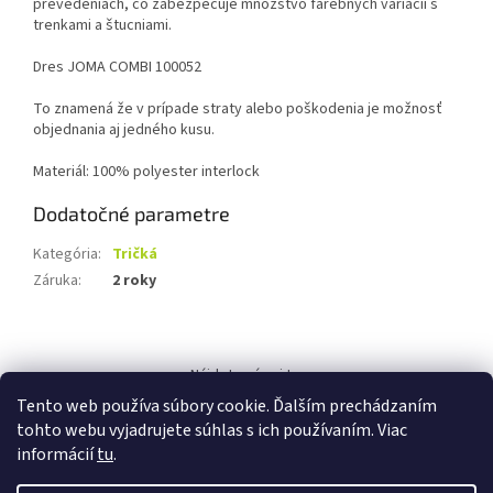
prevedeniach, čo zabezpečuje množstvo farebných variácií s
trenkami a štucniami.
Dres JOMA COMBI 100052
To znamená že v prípade straty alebo poškodenia je možnosť
objednania aj jedného kusu.
Materiál: 100% polyester interlock
Dodatočné parametre
Kategória
:
Tričká
Záruka
:
2 roky
Z
á
Nájdete nás aj tu:
p
Tento web používa súbory cookie. Ďalším prechádzaním
ä
tohto webu vyjadrujete súhlas s ich používaním. Viac
t
informácií
tu
.
i
e