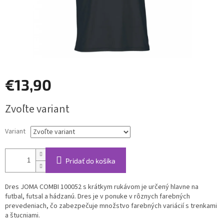
€13,90
Jednotková
Zvoľte variant
cena:
Variant
Pridať do košíka
Dres JOMA COMBI 100052 s krátkym rukávom je určený hlavne na
futbal, futsal a hádzanú. Dres je v ponuke v rôznych farebných
prevedeniach, čo zabezpečuje množstvo farebných variácií s trenkami
a štucniami.