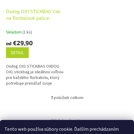
Oxdog OX1 STICKBAG Vak
na florbalové palice
Skladom
(1 ks)
€29,90
od
DETAIL
Oxdog OX1 STICKBAG OXDOG
OX1 stickbag je ideálnou voľbou
pre každého florbalistu, ktorý
potrebuje prenášať svoje
florbalky bezpečne a pohodlne.
Vak pojme 3...
7
položiek celkom
O
v
l
Z
á
á
Nájdete nás aj tu:
d
p
a
Tento web používa súbory cookie. Ďalším prechádzaním
ä