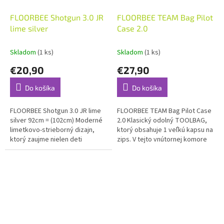
FLOORBEE Shotgun 3.0 JR
FLOORBEE TEAM Bag Pilot
lime silver
Case 2.0
Skladom
(1 ks)
Skladom
(1 ks)
€20,90
€27,90
Do košíka
Do košíka
FLOORBEE Shotgun 3.0 JR lime
FLOORBEE TEAM Bag Pilot Case
silver 92cm = (102cm) Moderné
2.0 Klasický odolný TOOLBAG,
limetkovo-strieborný dizajn,
ktorý obsahuje 1 veľkú kapsu na
ktorý zaujme nielen deti
zips. V tejto vnútornej komore
a mládež, ale aj dospelých
nájdeš úložné priestory (vrecká)
je vyrobený...
pre drobnosti a...