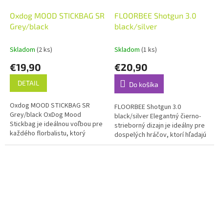
Oxdog MOOD STICKBAG SR
FLOORBEE Shotgun 3.0
Grey/black
black/silver
Skladom
(2 ks)
Skladom
(1 ks)
€19,90
€20,90
DETAIL
Do košíka
Oxdog MOOD STICKBAG SR
FLOORBEE Shotgun 3.0
Grey/black OxDog Mood
black/silver Elegantný čierno-
Stickbag je ideálnou voľbou pre
strieborný dizajn je ideálny pre
každého florbalistu, ktorý
dospelých hráčov, ktorí hľadajú
potrebuje prenášať svoje
kombináciu štýlu a funkčnosti.
florbalky bezpečne
Tento stickbag...
a pohodlne....