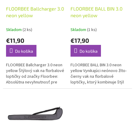
o
o
d
FLOORBEE Ballcharger 3.0
FLOORBEE BALL BIN 3.0
v
u
neon yellow
neon yellow
k
t
Skladom
(2 ks)
Skladom
(1 ks)
o
€11,90
€17,90
v
Do košíka
Do košíka
FLOORBEE Ballcharger 3.0 neon
FLOORBEE BALL BIN 3.0 neon
yellow Štýlový vak na florbalové
yellow Vynikajúci neónovo žlto-
loptičky od značky Floorbee:
čierny vak na florbalové
Absolútna nevyhnutnosť pre
loptičky, ktorý kombinuje štýl
každého vášnivého florbalistu...
s funkcionalitou. Tento vak
je navrhnutý pre...