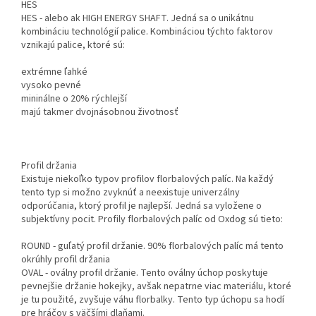
HES
HES - alebo ak HIGH ENERGY SHAFT. Jedná sa o unikátnu
kombináciu technológií palice. Kombináciou týchto faktorov
vznikajú palice, ktoré sú:
extrémne ľahké
vysoko pevné
mininálne o 20% rýchlejší
majú takmer dvojnásobnou životnosť
Profil držania
Existuje niekoľko typov profilov florbalových palíc. Na každý
tento typ si možno zvyknúť a neexistuje univerzálny
odporúčania, ktorý profil je najlepší. Jedná sa vyložene o
subjektívny pocit. Profily florbalových palíc od Oxdog sú tieto:
ROUND - guľatý profil držanie. 90% florbalových palíc má tento
okrúhly profil držania
OVAL - oválny profil držanie. Tento oválny úchop poskytuje
pevnejšie držanie hokejky, avšak nepatrne viac materiálu, ktoré
je tu použité, zvyšuje váhu florbalky. Tento typ úchopu sa hodí
pre hráčov s väčšími dlaňami.