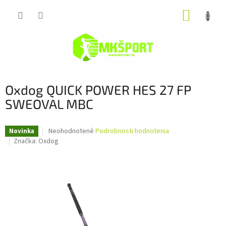
Prejsť
NÁKUP
na
obsah
KOŠÍK
Oxdog QUICK POWER HES 27 FP
SWEOVAL MBC
Priemerné
Neohodnotené
Podrobnosti hodnotenia
Novinka
hodnotenie
Značka:
Oxdog
produktu
je
0,0
z
5
hviezdičiek.