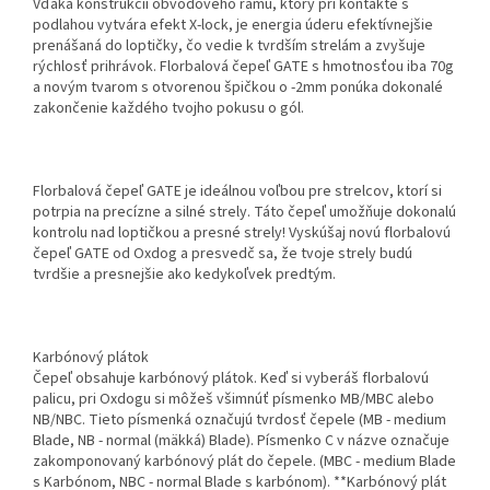
Vďaka konštrukcii obvodového rámu, ktorý pri kontakte s
podlahou vytvára efekt X-lock, je energia úderu efektívnejšie
prenášaná do loptičky, čo vedie k tvrdším strelám a zvyšuje
rýchlosť prihrávok. Florbalová čepeľ GATE s hmotnosťou iba 70g
a novým tvarom s otvorenou špičkou o -2mm ponúka dokonalé
zakončenie každého tvojho pokusu o gól.
Florbalová čepeľ GATE je ideálnou voľbou pre strelcov, ktorí si
potrpia na precízne a silné strely. Táto čepeľ umožňuje dokonalú
kontrolu nad loptičkou a presné strely! Vyskúšaj novú florbalovú
čepeľ GATE od Oxdog a presvedč sa, že tvoje strely budú
tvrdšie a presnejšie ako kedykoľvek predtým.
Karbónový plátok
Čepeľ obsahuje karbónový plátok. Keď si vyberáš florbalovú
palicu, pri Oxdogu si môžeš všimnúť písmenko MB/MBC alebo
NB/NBC. Tieto písmenká označujú tvrdosť čepele (MB - medium
Blade, NB - normal (mäkká) Blade). Písmenko C v názve označuje
zakomponovaný karbónový plát do čepele. (MBC - medium Blade
s Karbónom, NBC - normal Blade s karbónom). **Karbónový plát