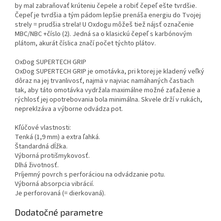
by mal zabraňovať krúteniu čepele a robiť čepeľ ešte tvrdšie.
Čepeľ je tvrdšia a tým pádom lepšie prenáša energiu do Tvojej
strely = prudšia strela! U Oxdogu môžeš tiež nájsť označenie
MBC/NBC +číslo (2). Jedná sa o klasickú čepeľ s karbónovým
plátom, akurát číslica značí počet týchto plátov.
OxDog SUPERTECH GRIP
OxDog SUPERTECH GRIP je omotávka, pri ktorej je kladený veľký
dôraz na jej trvanlivosť, najmä v najviac namáhaných častiach
tak, aby táto omotávka vydržala maximálne možné zaťaženie a
rýchlosť jej opotrebovania bola minimálna. Skvele drží v rukách,
nepreklzáva a výborne odvádza pot.
Kľúčové vlastnosti:
Tenká (1,9 mm) a extra ľahká.
Štandardná dĺžka.
Výborná protišmykovosť.
Dlhá životnosť.
Príjemný povrch s perforáciou na odvádzanie potu.
Výborná absorpcia vibrácií.
Je perforovaná (= dierkovaná).
Dodatočné parametre