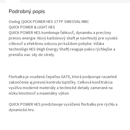
Podrobný popis
Oxdog QUICK POWER HES 27 FP SWEOVAL MBC
QUICK POWER & LIGHT HES
QUICK POWER HES kombinuje ľahkosť, dynamiku a precízny
prenos energie. Nový karbónový shaft je navrhnutý pre vysokú
citlivosť a efektívnu odozvu pri každom pohybe. Vďaka
technológii HES (High Energy Shaft) reaguje palicu rýchlejšie a
prenáša viac sily do strely.
Florbalka je osadená čepeľou GATE, ktorá podporuje razantné
zakončenie aj presnú kontrolu loptičky. Celková konštrukcia
využíva moderné materiály a technické detaily zamerané na
nízku hmotnosť a maximálny výkon.
QUICK POWER HES predstavuje vyváženú florbalku pre rýchlu a
dynamickú hru.