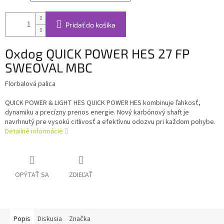
Pridať do košíka
Oxdog QUICK POWER HES 27 FP
SWEOVAL MBC
Florbalová palica
QUICK POWER & LIGHT HES QUICK POWER HES kombinuje ľahkosť,
dynamiku a precízny prenos energie. Nový karbónový shaft je
navrhnutý pre vysokú citlivosť a efektívnu odozvu pri každom pohybe.
Detailné informácie
OPÝTAŤ SA
ZDIEĽAŤ
Popis
Diskusia
Značka