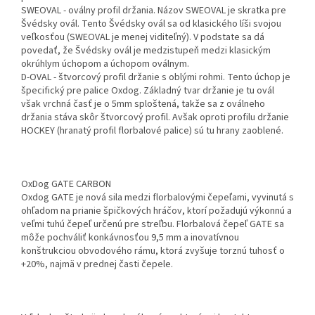
SWEOVAL - oválny profil držania. Názov SWEOVAL je skratka pre
Švédsky ovál. Tento Švédsky ovál sa od klasického líši svojou
veľkosťou (SWEOVAL je menej viditeľný). V podstate sa dá
povedať, že Švédsky ovál je medzistupeň medzi klasickým
okrúhlym úchopom a úchopom oválnym.
D-OVAL - štvorcový profil držanie s oblými rohmi. Tento úchop je
špecifický pre palice Oxdog. Základný tvar držanie je tu ovál
však vrchná časť je o 5mm sploštená, takže sa z oválneho
držania stáva skôr štvorcový profil. Avšak oproti profilu držanie
HOCKEY (hranatý profil florbalové palice) sú tu hrany zaoblené.
OxDog GATE CARBON
Oxdog GATE je nová sila medzi florbalovými čepeľami, vyvinutá s
ohľadom na prianie špičkových hráčov, ktorí požadujú výkonnú a
veľmi tuhú čepeľ určenú pre streľbu. Florbalová čepeľ GATE sa
môže pochváliť konkávnosťou 9,5 mm a inovatívnou
konštrukciou obvodového rámu, ktorá zvyšuje torznú tuhosť o
+20%, najmä v prednej časti čepele.