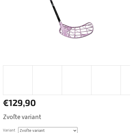
€129,90
Jednotková
Zvoľte variant
cena:
Variant