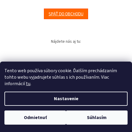
SPÄŤ DO OBCHODU
Z
á
Nájdete nás aj tu:
p
ä
t
i
Tento web používa súbory cookie. Ďalším prechádzaním
e
tohto webu vyjadrujete súhlas s ich používaním. Viac
Vytvoril Shoptet
informácií
tu
.
Copyright 2026
MKSPORT
. Všetky práva vyhradené.
Nastavenie
Odmietnuť
Súhlasím