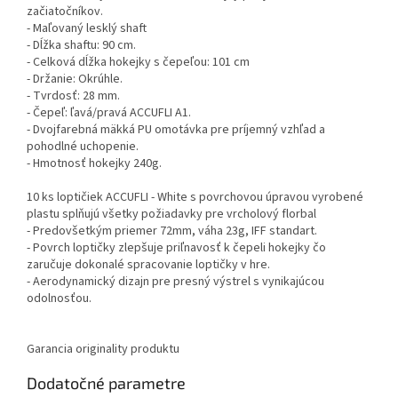
začiatočníkov.
- Maľovaný lesklý shaft
- Dĺžka shaftu: 90 cm.
- Celková dĺžka hokejky s čepeľou: 101 cm
- Držanie: Okrúhle.
- Tvrdosť: 28 mm.
- Čepeľ: ľavá/pravá ACCUFLI A1.
- Dvojfarebná mäkká PU omotávka pre príjemný vzhľad a
pohodlné uchopenie.
- Hmotnosť hokejky 240g.
10 ks loptičiek ACCUFLI - White s povrchovou úpravou vyrobené
plastu splňujú všetky požiadavky pre vrcholový florbal
- Predovšetkým priemer 72mm, váha 23g, IFF standart.
- Povrch loptičky zlepšuje priľnavosť k čepeli hokejky čo
zaručuje dokonalé spracovanie loptičky v hre.
- Aerodynamický dizajn pre presný výstrel s vynikajúcou
odolnosťou.
Garancia originality produktu
Dodatočné parametre