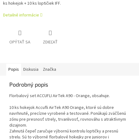
ks hokejok + 10 ks loptičiek IFF.
Detailné informácie
OPÝTAŤ SA
ZDIEĽAŤ
Popis
Diskusia
Značka
Podrobný popis
Florbalový set ACCUFLI AirTek A90 - Orange, obsahuje.
10 ks hokejok Accufli AirTek A90 Orange, ktoré sú dobre
navrhnuté, precízne vyrobené a testované. Ponúkajú zväčšenú
zónu pre presnosť strely, trvanlivosť, rovnováhu s atraktívnym
dizajnom.
Zahnutá čepeľ zaručuje výbornú kontrolu loptičky a presnú
strelu. Sú to výborné florbalové hokejky pre juniorov i