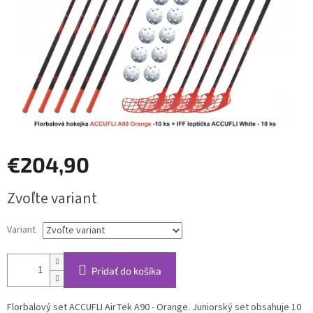
€204,90
Jednotková
Zvoľte variant
cena:
Variant
Pridať do košíka
Florbalový set ACCUFLI AirTek A90 - Orange. Juniorský set obsahuje 10