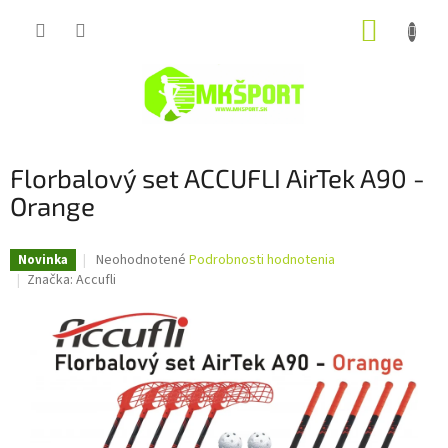
Prejsť
NÁKUP
na
obsah
KOŠÍK
Florbalový set ACCUFLI AirTek A90 -
Orange
Priemerné
Neohodnotené
Podrobnosti hodnotenia
Novinka
hodnotenie
Značka:
Accufli
produktu
je
0,0
z
5
hviezdičiek.