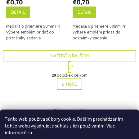
€0,70
€0,70
DETAIL
DETAIL
Medaila o priemere 50mm Pri
Medaila o priemere 50mm Pri
výbere emblém pridať do
výbere emblém pridať do
poznámky zadanie.
poznámky zadanie.
NAČÍTAŤ 8 ĎALŠÍCH
S
1
2
t
O
r
20
položiek celkom
v
á
l
HORE
n
á
k
d
o
v
Z
a
a
c
á
Nájdete nás aj tu:
n
i
p
i
Tento web používa súbory cookie. Ďalším prechádzaním
e
ä
e
p
tohto webu vyjadrujete súhlas s ich používaním. Viac
t
r
informácií
tu
.
i
v