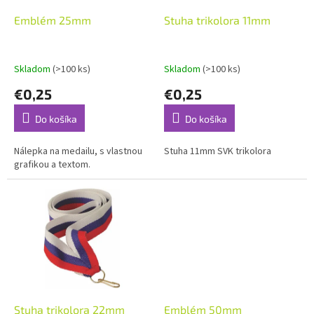
o
o
d
Emblém 25mm
Stuha trikolora 11mm
v
u
k
t
Skladom
(>100 ks)
Skladom
(>100 ks)
o
€0,25
€0,25
v
Do košíka
Do košíka
Nálepka na medailu, s vlastnou
Stuha 11mm SVK trikolora
grafikou a textom.
Stuha trikolora 22mm
Emblém 50mm