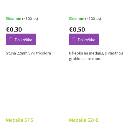
Skladom
(>100 ks)
Skladom
(>100 ks)
€0,30
€0,50
Do košíka
Do košíka
Stuha 22mm SVK trikolora
Nálepka na medailu, s vlastnou
grafikou a textom.
Medaila 5115
Medaila 5248