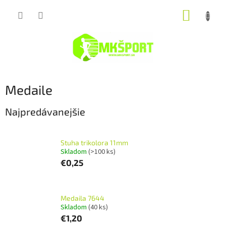
Prejsť
NÁKUP
na
obsah
KOŠÍK
Medaile
Najpredávanejšie
Stuha trikolora 11mm
Skladom
(>100 ks)
€0,25
Medaila 7644
Skladom
(40 ks)
€1,20