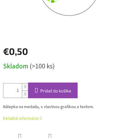
€0,50
Jednotková
Skladom
(>100 ks)
cena:
Pridať do košíka
Nálepka na medailu, s vlastnou grafikou a textom.
Detailné informácie