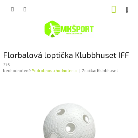
Prejsť
NÁKUP
na
obsah
KOŠÍK
Florbalová loptička Klubbhuset IFF
216
Priemerné
Neohodnotené
Podrobnosti hodnotenia
Značka:
Klubbhuset
hodnotenie
produktu
je
0,0
z
5
hviezdičiek.