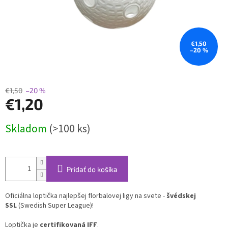
€1,50
–20 %
€1,50
–20 %
€1,20
Jednotková
Skladom
(>100 ks)
cena:
Pridať do košíka
Oficiálna loptička najlepšej florbalovej ligy na svete -
švédskej
SSL
(Swedish Super League)!
Loptička je
certifikovaná IFF
.