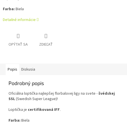
Farba:
Biela
Detailné informácie
OPÝTAŤ SA
ZDIEĽAŤ
Popis
Diskusia
Podrobný popis
Oficiálna loptička najlepšej florbalovej ligy na svete -
švédskej
SSL
(Swedish Super League)!
Loptička je
certifikovaná IFF
.
Farba:
Biela