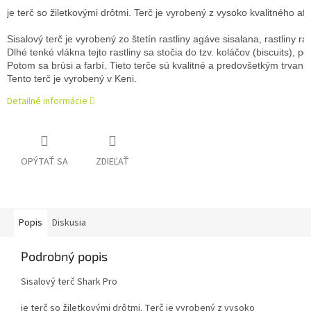
je terč so žiletkovými drôtmi. Terč je vyrobený z vysoko kvalitného afr
Sisalový terč je vyrobený zo štetín rastliny agáve sisalana, rastliny 
Dlhé tenké vlákna tejto rastliny sa stočia do tzv. koláčov (biscuits), po
Potom sa brúsi a farbí. Tieto terče sú kvalitné a predovšetkým trvanli
Tento terč je vyrobený v Keni.
Detailné informácie
OPÝTAŤ SA
ZDIEĽAŤ
Popis
Diskusia
Podrobný popis
Sisalový terč Shark Pro
je terč so žiletkovými drôtmi. Terč je vyrobený z vysoko