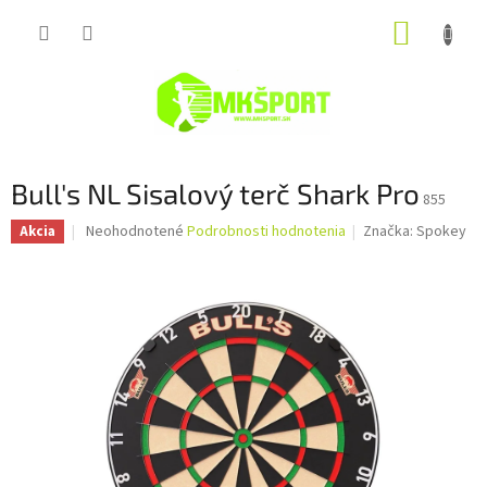
Prejsť
NÁKUP
na
obsah
KOŠÍK
Bull's NL Sisalový terč Shark Pro
855
Priemerné
Neohodnotené
Podrobnosti hodnotenia
Značka:
Spokey
Akcia
hodnotenie
produktu
je
0,0
z
5
hviezdičiek.