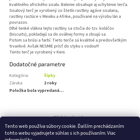
kvalitného afrického sisalu. Balenie obsahuje aj uchytenie terča.
Sisalový terč je vyrobený zo štetín rastliny agáve sisalana,
rastliny rastúce v Mexiku a Afrike, používané na výrobu lán a
povrazov.
Dlhé tenké vlákna tejto rastliny sa stočia do tzv. koláčov
(biscuits), pokladajú sa do oválnej formy a zlisujú sa.
Potom sa brúsi a farbí. Tieto terče sú kvalitné a predovšetkým
trvanlivé. Avšak
NESMIE prísť do styku s vodou!!!
Tento terč je vyrobený v Keni.
Dodatočné parametre
Kategória
:
Šípky
Záruka
:
2 roky
Položka bola vypredaná…
Z
á
Nájdete nás aj tu:
p
Tento web používa súbory cookie. Ďalším prechádzaním
ä
tohto webu vyjadrujete súhlas s ich používaním. Viac
t