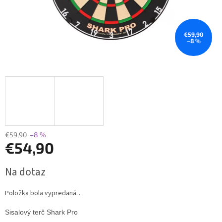
€59,90
–8 %
€59,90
–8 %
€54,90
Jednotková
Na dotaz
cena:
Položka bola vypredaná…
Sisalový terč Shark Pro 