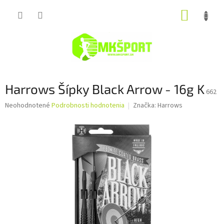
Prejsť
NÁKUP
na
obsah
KOŠÍK
Harrows Šípky Black Arrow - 16g K
662
Priemerné
Neohodnotené
Podrobnosti hodnotenia
Značka:
Harrows
hodnotenie
produktu
je
0,0
z
5
hviezdičiek.