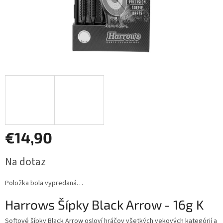
€14,90
Jednotková
Na dotaz
cena:
Položka bola vypredaná…
Harrows Šípky Black Arrow - 16g K
Softové šípky Black Arrow osloví hráčov všetkých vekových kategórií a