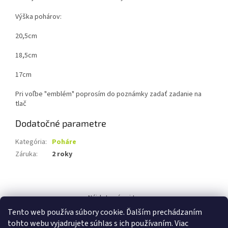
Výška pohárov:
20,5cm
18,5cm
17cm
Pri voľbe "emblém" poprosím do poznámky zadať zadanie na
tlač
Dodatočné parametre
Kategória
:
Poháre
Záruka
:
2 roky
Z
á
Nájdete nás aj tu:
p
Tento web používa súbory cookie. Ďalším prechádzaním
ä
tohto webu vyjadrujete súhlas s ich používaním. Viac