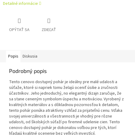
Detailné informácie
OPÝTAŤ SA
ZDIEĽAŤ
Popis
Diskusia
Podrobný popis
Tento cenovo dostupný pohár je ideálny pre malé udalosti a
súťaže, ktoré si napriek tomu želajú oceniť úsilie a zručnosti
účastníkov. Jeho jednoduchý, no elegantný dizajn zaručuje, že
sa stane ceneným symbolom úspechu a motiváciou. Vyrobený z
kvalitných materiálov a s dôkladnou pozornosťou k detailom,
tento pohár ponúka atraktívny vzhľad za prijateľnú cenu. Vďaka
svojej univerzálnosti a všestrannosti je vhodný pre rôzne
udalosti, od školských súťaží po firemné udelenie cien. Tento
cenovo dostupný pohár je dokonalou voľbou pre tých, ktorí
hľadajú kvalitné ocenenie bez veľkých investícií.