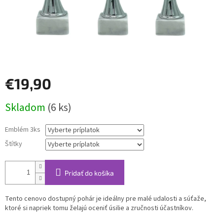
€19,90
Jednotková
Skladom
(6 ks)
cena:
Emblém 3ks
Štítky
Pridať do košíka
Tento cenovo dostupný pohár je ideálny pre malé udalosti a súťaže,
ktoré si napriek tomu želajú oceniť úsilie a zručnosti účastníkov.