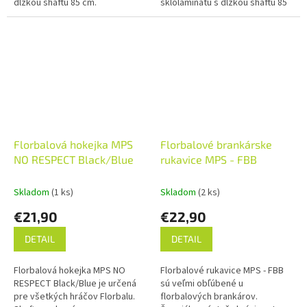
dĺžkou shaftu 85 cm.
sklolaminátu s dĺžkou shaftu 85
cm.
Florbalová hokejka MPS
Florbalové brankárske
NO RESPECT Black/Blue
rukavice MPS - FBB
Skladom
(1 ks)
Skladom
(2 ks)
€21,90
€22,90
DETAIL
DETAIL
Florbalová hokejka MPS NO
Florbalové rukavice MPS - FBB
RESPECT Black/Blue je určená
sú veľmi obľúbené u
pre všetkých hráčov Florbalu.
florbalových brankárov.