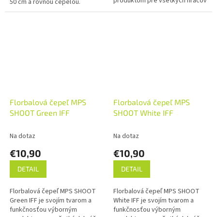
produktom pre všetkých hráčov
50 cm a rovnou čepeľou.
florbalu.
Florbalová čepeľ MPS
Florbalová čepeľ MPS
SHOOT Green IFF
SHOOT White IFF
Na dotaz
Na dotaz
€10,90
€10,90
DETAIL
DETAIL
Florbalová čepeľ MPS SHOOT
Florbalová čepeľ MPS SHOOT
Green IFF je svojím tvarom a
White IFF je svojím tvarom a
funkčnosťou výborným
funkčnosťou výborným