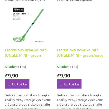
začínajúcich hráčov florbalu.
Florbalová hokejka MPS
Florbalová hokejka MPS
JUNGLE MINI - green
JUNGLE MINI - green/navy
Skladom
(4 ks)
Skladom
(4 ks)
€9,90
€9,90
Do košíka
Do košíka
Detská mini florbalová hokejka
Detská mini florbalová hokejka
značky MPS, ktorá je vyslovene
značky MPS, ktorá je vyslovene
určená pre deti s dĺžkou shaftu
určená pre deti s dĺžkou shaftu