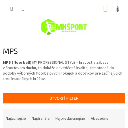
Prejsť
NÁKUP
na
obsah
KOŠÍK
MPS
MPS (floorball)
MY PROFESSIONAL STYLE – hravosť a zábava
v športovom duchu, to dokáže osvedčená kvalita, zhmotnená do
podoby výborných floorbalových hokejok a doplnkov pre začínajúcich
i profesionálnych hráčov.
OTVORIŤ FILTER
R
a
Najlacnejšie
Najdrahšie
Najpredávanejšie
Abecedne
d