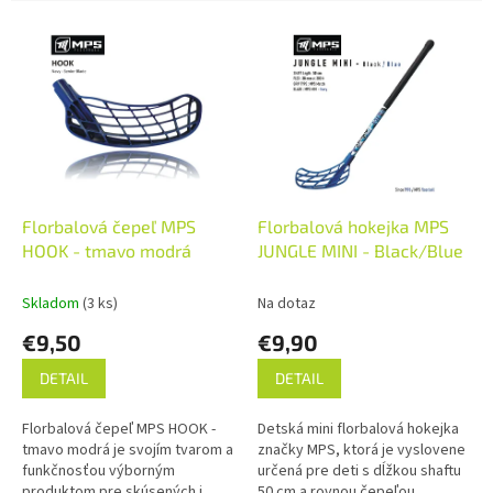
e
V
n
ý
i
p
e
i
p
s
r
p
o
r
d
o
u
d
k
Florbalová čepeľ MPS
Florbalová hokejka MPS
u
t
HOOK - tmavo modrá
JUNGLE MINI - Black/Blue
k
o
t
v
Skladom
(3 ks)
Na dotaz
o
€9,50
€9,90
v
DETAIL
DETAIL
Florbalová čepeľ MPS HOOK -
Detská mini florbalová hokejka
tmavo modrá je svojím tvarom a
značky MPS, ktorá je vyslovene
funkčnosťou výborným
určená pre deti s dĺžkou shaftu
produktom pre skúsených i
50 cm a rovnou čepeľou.