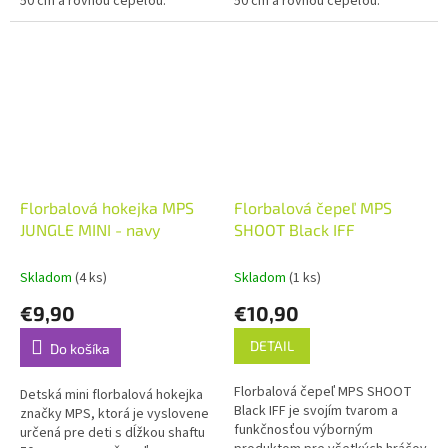
50 cm a rovnou čepeľou.
50 cm a rovnou čepeľou.
Florbalová hokejka MPS
Florbalová čepeľ MPS
JUNGLE MINI - navy
SHOOT Black IFF
Skladom
(4 ks)
Skladom
(1 ks)
€9,90
€10,90
DETAIL
Do košíka
Florbalová čepeľ MPS SHOOT
Detská mini florbalová hokejka
Black IFF je svojím tvarom a
značky MPS, ktorá je vyslovene
funkčnosťou výborným
určená pre deti s dĺžkou shaftu