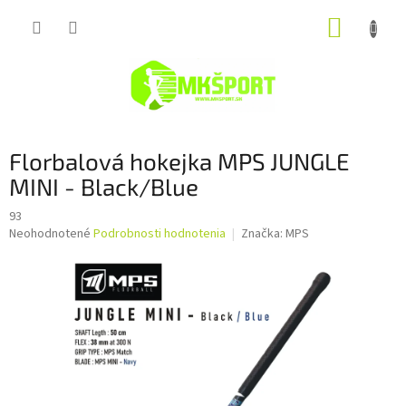
Prejsť
NÁKUP
na
obsah
KOŠÍK
Florbalová hokejka MPS JUNGLE
MINI - Black/Blue
93
Priemerné
Neohodnotené
Podrobnosti hodnotenia
Značka:
MPS
hodnotenie
produktu
je
0,0
z
5
hviezdičiek.