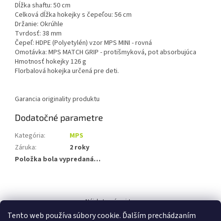
Dĺžka shaftu: 50 cm
Celková dĺžka hokejky s čepeľou: 56 cm
Držanie: Okrúhle
Tvrdosť: 38 mm
Čepeľ: HDPE (Polyetylén) vzor MPS MINI - rovná
Omotávka: MPS MATCH GRIP - protišmyková, pot absorbujúca
Hmotnosť hokejky 126 g
Florbalová hokejka určená pre deti.
Garancia originality produktu
Dodatočné parametre
Kategória
:
MPS
Záruka
:
2 roky
Položka bola vypredaná…
Z
á
Nájdete nás aj tu:
p
Tento web používa súbory cookie. Ďalším prechádzaním
ä