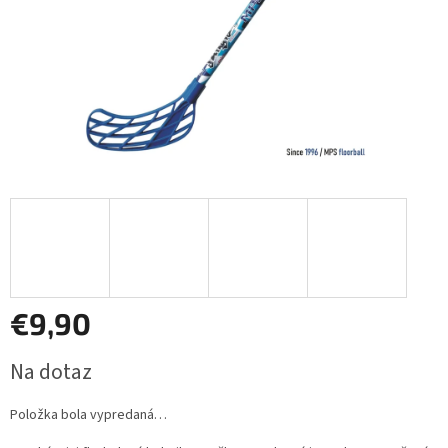
€9,90
Jednotková
Na dotaz
cena:
Položka bola vypredaná…