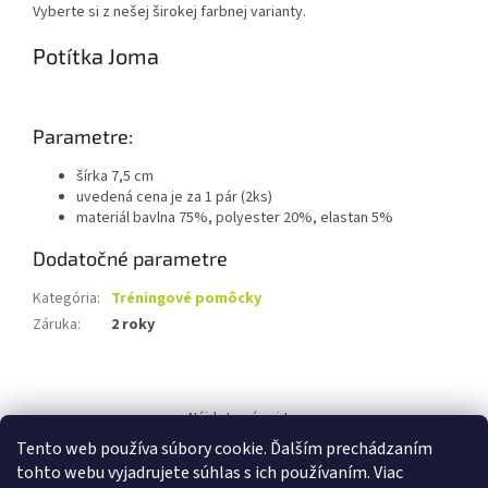
Vyberte si z nešej širokej farbnej varianty.
Potítka Joma
Parametre:
šírka 7,5 cm
uvedená cena je za 1 pár (2ks)
materiál bavlna 75%, polyester 20%, elastan 5%
Dodatočné parametre
Kategória
:
Tréningové pomôcky
Záruka
:
2 roky
Z
á
Nájdete nás aj tu:
p
Tento web používa súbory cookie. Ďalším prechádzaním
ä
tohto webu vyjadrujete súhlas s ich používaním. Viac
t