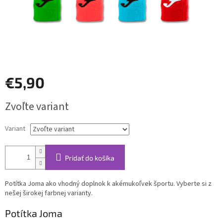
€5,90
Jednotková
Zvoľte variant
cena:
Variant
Pridať do košíka
Potítka Joma ako vhodný doplnok k akémukoľvek športu. Vyberte si z
nešej širokej farbnej varianty.
Potítka Joma