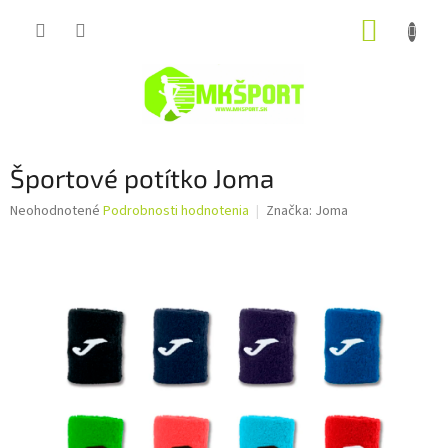
Prejsť
NÁKUP
na
obsah
KOŠÍK
Športové potítko Joma
Priemerné
Neohodnotené
Podrobnosti hodnotenia
Značka:
Joma
hodnotenie
produktu
je
0,0
z
5
hviezdičiek.