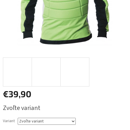
€39,90
Jednotková
Zvoľte variant
cena:
Variant