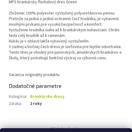
MPS brankársky florbalový dres Green
Zloženie: 100% polyester vystužený polyuretánovou penou.
Pretože sa jedná o jedinú ochrannú časť hrudníka, je vybavená
mnohými prvkami pre vysokú bezpečnosť a komfort.
Vystuženie hrudníka siaha až k brankárskym nohaviciam. Chráni
teda celý hrudník až k ramenám.
Rukáv je v oblasti lakťa vybavený vystužením.
V zadnej a bočnej časti dresu je sieťovina pre lepšie odvetranie.
Tento dres je vhodný pre juniorských, amatérskych brankárov a
školy, ktorý potrebujú funkčnú výstroj za výbornú cenu.
Garancia originality produktu
Dodatočné parametre
Kategória
:
Brankárske dresy
Záruka
:
2 roky
Z
á
Nájdete nás aj tu: