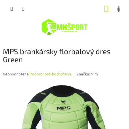
Prejsť
NÁKUP
na
obsah
KOŠÍK
MPS brankársky florbalový dres
Green
Priemerné
Neohodnotené
Podrobnosti hodnotenia
Značka:
MPS
hodnotenie
produktu
je
0,0
z
5
hviezdičiek.