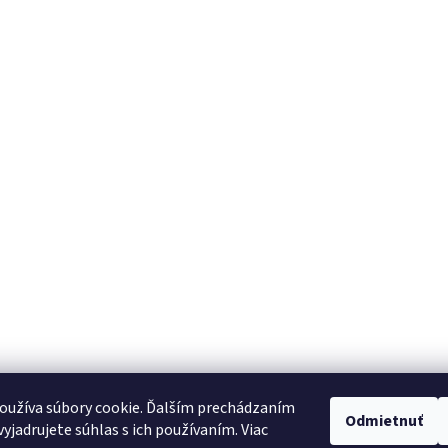
Nájdete nás aj tu:
oužíva súbory cookie. Ďalším prechádzaním
Odmietnuť
yjadrujete súhlas s ich používaním. Viac