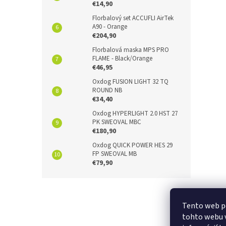
€14,90
Florbalový set ACCUFLI AirTek
A90 - Orange
€204,90
Florbalová maska MPS PRO
FLAME - Black/Orange
€46,95
Oxdog FUSION LIGHT 32 TQ
ROUND NB
€34,40
Oxdog HYPERLIGHT 2.0 HST 27
PK SWEOVAL MBC
€180,90
Oxdog QUICK POWER HES 29
FP SWEOVAL MB
€79,90
Z
á
p
Tento web p
ä
tohto webu v