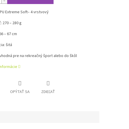
 PU Extreme Soft– 4 vrstvový
 270 – 280 g
66 – 67 cm
ia: šitá
vhodná pre na rekreačný šport alebo do škôl
informácie
OPÝTAŤ SA
ZDIEĽAŤ