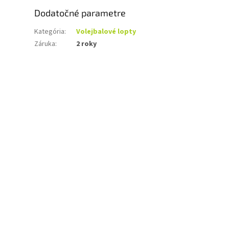
Dodatočné parametre
Kategória
:
Volejbalové lopty
Záruka
:
2 roky