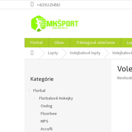
Prejsť
+421911254582
na
obsah
Florbal
Obuv
Tréningové oblečenie
Lo
Domov
Lopty
Volejbalové lopty
Volejbalov
B
Vole
o
Preskočiť
č
Priemer
Neohod
Kategórie
kategórie
n
hodnote
ý
produkt
Florbal
p
je
Florbalové Hokejky
0,0
a
z
Oxdog
n
5
e
Floorbee
hviezdič
l
MPS
Accufli