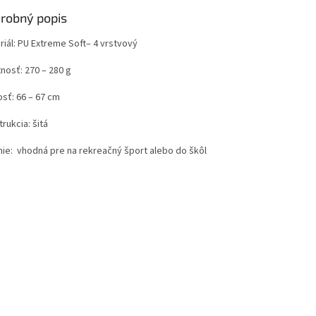
robný popis
riál: PU Extreme Soft– 4 vrstvový
nosť: 270 – 280 g
osť: 66 – 67 cm
rukcia: šitá
nie: vhodná pre na rekreačný šport alebo do škôl