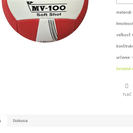
materiál:
hmotnosť:
veľkosť: 
konštrukc
určenie: 
Detailné 
TLAČ
s
Diskusia