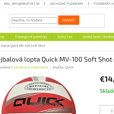
MAIL: INFO@MKSPORT.SK
OBCHODNÉ PODMIENKY
PODMIENKY O
HĽADAŤ
pty
Tréningové pomôcky
Voľný čas
Stolný tenis / Bedmi
á lopta Quick MV-100 Soft Shot
jbalová lopta Quick MV-100 Soft Shot
né
notené
Podrobnosti hodnotenia
Značka:
Quick
nie
€14
u
Jednotk
Skla
cena:
iek.