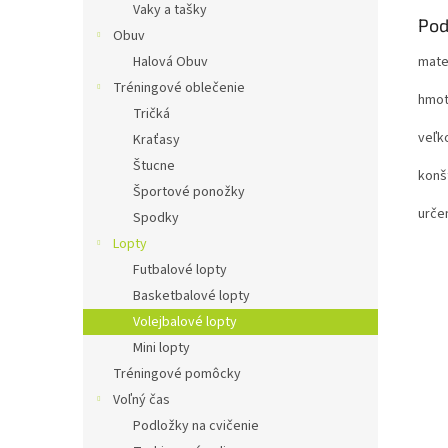
Vaky a tašky
Pod
Obuv
Halová Obuv
mate
Tréningové oblečenie
hmot
Tričká
veľk
Kraťasy
Štucne
konšt
Športové ponožky
urče
Spodky
Lopty
Futbalové lopty
Basketbalové lopty
Volejbalové lopty
Mini lopty
Tréningové pomôcky
Voľný čas
Podložky na cvičenie