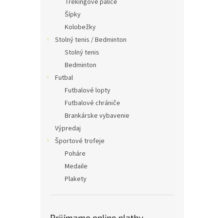
Trekingové palice
Šípky
Kolobežky
Stolný tenis / Bedminton
Stolný tenis
Bedminton
Futbal
Futbalové lopty
Futbalové chrániče
Brankárske vybavenie
Výpredaj
Športové trofeje
Poháre
Medaile
Plakety
Prijímame online platby