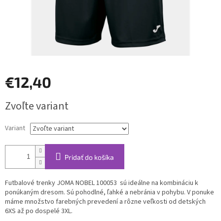
€12,40
Jednotková
Zvoľte variant
cena:
Variant
Pridať do košíka
Futbalové trenky JOMA NOBEL 100053 sú ideálne na kombináciu k
ponúkaným dresom. Sú pohodlné, ľahké a nebránia v pohybu. V ponuke
máme množstvo farebných prevedení a rôzne veľkosti od detských
6XS až po dospelé 3XL.