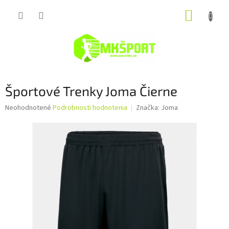
Prejsť
NÁKUP
na
obsah
KOŠÍK
Športové Trenky Joma Čierne
Priemerné
Neohodnotené
Podrobnosti hodnotenia
Značka:
Joma
hodnotenie
produktu
je
0,0
z
5
hviezdičiek.