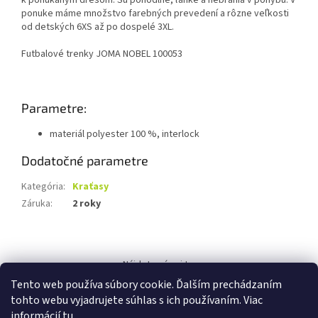
k ponúkaným dresom. Sú pohodlné, ľahké a nebránia v pohybu. V
ponuke máme množstvo farebných prevedení a rôzne veľkosti
od detských 6XS až po dospelé 3XL.
Futbalové trenky JOMA NOBEL 100053
Parametre:
materiál polyester 100 %, interlock
Dodatočné parametre
Kategória
:
Kraťasy
Záruka
:
2 roky
Z
á
Nájdete nás aj tu:
p
Tento web používa súbory cookie. Ďalším prechádzaním
ä
tohto webu vyjadrujete súhlas s ich používaním. Viac
t
informácií
tu
.