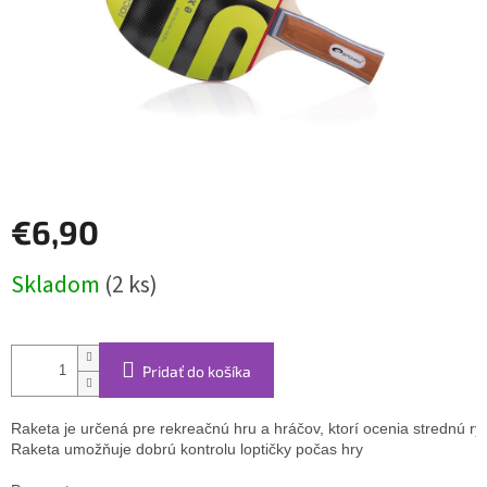
€6,90
Jednotková
Skladom
(2 ks)
cena:
Pridať do košíka
Raketa je určená pre rekreačnú hru a hráčov, ktorí ocenia strednú rýchl
Raketa umožňuje dobrú kontrolu loptičky počas hry
