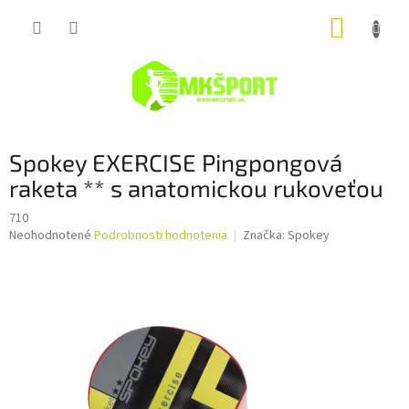
Prejsť
NÁKUP
na
obsah
KOŠÍK
Spokey EXERCISE Pingpongová
raketa ** s anatomickou rukoveťou
710
Priemerné
Neohodnotené
Podrobnosti hodnotenia
Značka:
Spokey
hodnotenie
produktu
je
0,0
z
5
hviezdičiek.