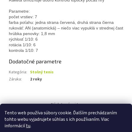
Raketa umožňuje dobrú kontrolu loptičky počas hry

Parametre:

počet vrstiev: 7

farba poťahu: jedna strana červená, druhá strana čierna

rukoväť: AN (anatomická) – niečo viac vypuklá v strednej časti pálk
hrúbka penovky: 1,8 mm

rýchlosť 1/10: 6

rotácia 1/10: 6

kontrola 1/10: 7
Dodatočné parametre
Kategória
:
Stolný tenis
Záruka
:
2 roky
Z
á
Nájdete nás aj tu:
p
Tento web používa súbory cookie. Ďalším prechádzaním
ä
tohto webu vyjadrujete súhlas s ich používaním. Viac
t
informácií
tu
.
i