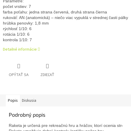
Parametre:

počet vrstiev: 7

farba poťahu: jedna strana červená, druhá strana čierna

rukoväť: AN (anatomická) – niečo viac vypuklá v strednej časti pálky, v
hrúbka penovky: 1,8 mm

rýchlosť 1/10: 6

rotácia 1/10: 6

kontrola 1/10: 7
Detailné informácie
OPÝTAŤ SA
ZDIEĽAŤ
Popis
Diskusia
Podrobný popis
Raketa je určená pre rekreačnú hru a hráčov, ktorí ocenia strednú rý