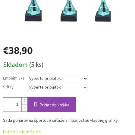
€38,90
Jednotková
Skladom
(5 ks)
cena:
Emblém 3ks
Štítky
Pridať do košíka
Sada pohárov na športové súťaže s možnosťou vlastnej grafiky.
Detailné informácie