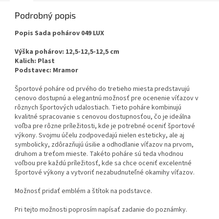
Podrobný popis
Popis Sada pohárov 049 LUX
Výška pohárov:
12,5-12,5-12,5 cm
Kalich:
Plast
Podstavec:
Mramor
Športové poháre od prvého do tretieho miesta predstavujú
cenovo dostupnú a elegantnú možnosť pre ocenenie víťazov v
rôznych športových udalostiach. Tieto poháre kombinujú
kvalitné spracovanie s cenovou dostupnosťou, čo je ideálna
voľba pre rôzne príležitosti, kde je potrebné oceniť športové
výkony. Svojmu účelu zodpovedajú nielen esteticky, ale aj
symbolicky, zdôrazňujú úsilie a odhodlanie víťazov na prvom,
druhom a treťom mieste. Takéto poháre sú teda vhodnou
voľbou pre každú príležitosť, kde sa chce oceniť excelentné
športové výkony a vytvoriť nezabudnuteľné okamihy víťazov.
Možnosť pridať emblém a štítok na podstavce.
Pri tejto možnosti poprosím napísať zadanie do poznámky.