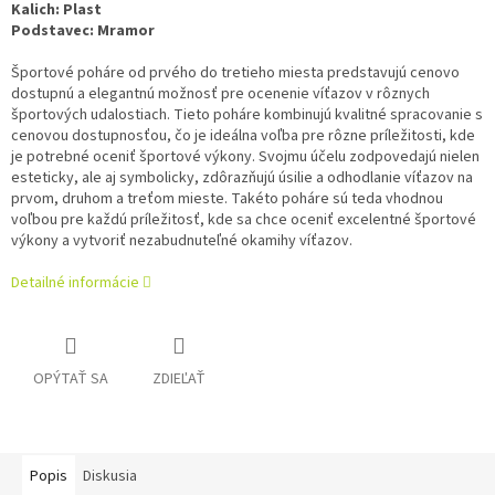
Kalich:
Plast
Podstavec:
Mramor
Športové poháre od prvého do tretieho miesta predstavujú cenovo
dostupnú a elegantnú možnosť pre ocenenie víťazov v rôznych
športových udalostiach. Tieto poháre kombinujú kvalitné spracovanie s
cenovou dostupnosťou, čo je ideálna voľba pre rôzne príležitosti, kde
je potrebné oceniť športové výkony. Svojmu účelu zodpovedajú nielen
esteticky, ale aj symbolicky, zdôrazňujú úsilie a odhodlanie víťazov na
prvom, druhom a treťom mieste. Takéto poháre sú teda vhodnou
voľbou pre každú príležitosť, kde sa chce oceniť excelentné športové
výkony a vytvoriť nezabudnuteľné okamihy víťazov.
Detailné informácie
OPÝTAŤ SA
ZDIEĽAŤ
Popis
Diskusia