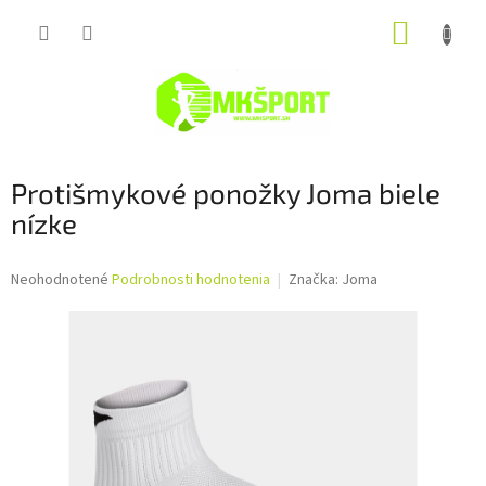
Prejsť
NÁKUP
na
obsah
KOŠÍK
Protišmykové ponožky Joma biele
nízke
Priemerné
Neohodnotené
Podrobnosti hodnotenia
Značka:
Joma
hodnotenie
produktu
je
0,0
z
5
hviezdičiek.