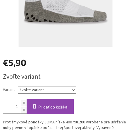
€5,90
Jednotková
Zvoľte variant
cena:
Variant
Pridať do košíka
Protišmykové ponožky JOMA nízke 400798.200 vyrobené pre udržanie
nohy pevne v topánke počas dlhej športovej aktivity. Vybavené