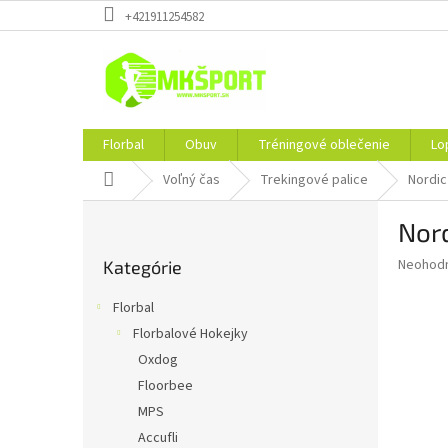
Prejsť
+421911254582
na
obsah
Florbal
Obuv
Tréningové oblečenie
Lo
Domov
Voľný čas
Trekingové palice
Nordic
B
Nord
o
Preskočiť
č
Priemer
Neohod
Kategórie
kategórie
n
hodnote
ý
produkt
Florbal
p
je
Florbalové Hokejky
0,0
a
z
Oxdog
n
5
e
Floorbee
hviezdič
l
MPS
Accufli