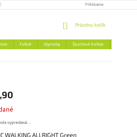
CHRANY OSOBNÝCH ÚDAJOV
Prihlásenie
NÁKUPNÝ
Prázdny košík
KOŠÍK
nton
Futbal
Výpredaj
Športové trofeje
Obchodné 
,90
ová
dané
bola vypredaná…
C WALKING ALLRIGHT Green