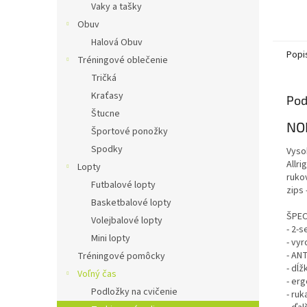
Vaky a tašky
Obuv
Halová Obuv
Popi
Tréningové oblečenie
Tričká
Kraťasy
Pod
Štucne
NO
Športové ponožky
Spodky
Vysok
Allr
Lopty
ruko
Futbalové lopty
zips 
Basketbalové lopty
ŠPEC
Volejbalové lopty
- 2-
Mini lopty
- vy
- AN
Tréningové pomôcky
- dĺž
Voľný čas
- er
Podložky na cvičenie
- ruk