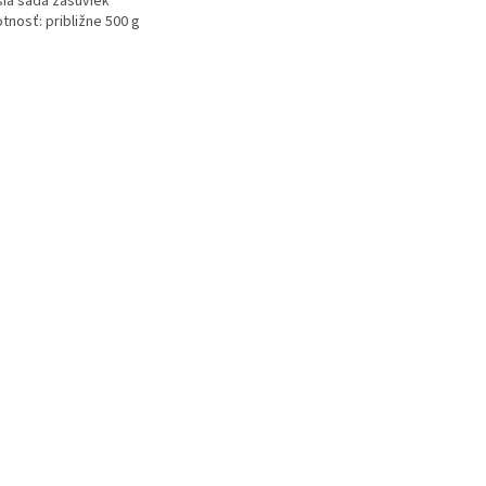
šia sada zásuviek
tnosť: približne 500 g