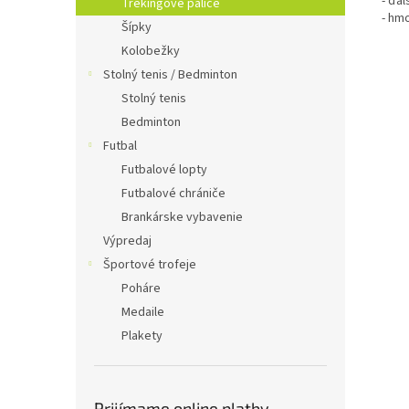
- ďal
Trekingové palice
- hmo
Šípky
Kolobežky
Stolný tenis / Bedminton
Stolný tenis
Bedminton
Futbal
Futbalové lopty
Futbalové chrániče
Brankárske vybavenie
Výpredaj
Športové trofeje
Poháre
Medaile
Plakety
Prijímame online platby