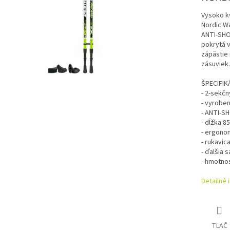
Vysoko kv
Nordic Wa
ANTI-SHO
pokrytá v
zápästie 
zásuviek.
ŠPECIFIK
- 2-sekčn
- vyroben
- ANTI-S
- dĺžka 8
- ergono
- rukavic
- ďalšia 
- hmotnos
Detailné 
TLAČ