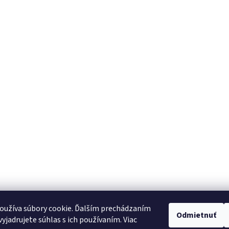
Nájdete nás aj tu:
oužíva súbory cookie. Ďalším prechádzaním
Odmietnuť
yjadrujete súhlas s ich používaním. Viac