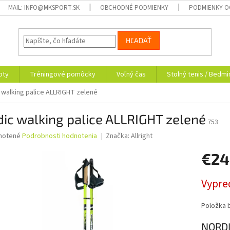
MAIL: INFO@MKSPORT.SK
OBCHODNÉ PODMIENKY
PODMIENKY O
HĽADAŤ
pty
Tréningové pomôcky
Voľný čas
Stolný tenis / Bedmi
 walking palice ALLRIGHT zelené
ic walking palice ALLRIGHT zelené
753
né
notené
Podrobnosti hodnotenia
Značka:
Allright
nie
€24
u
Jednotk
Vypre
cena:
iek.
Položka 
NORDI