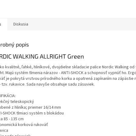
s
Diskusia
robný popis
RDIC WALKING ALLRIGHT Green
o kvalitné, ľahké, hliníkové, dvojdielne skladacie palice Nordic Walking od 
ight. Majú systém tlmenia nárazov - ANTI-SHOCK a schopnosť vypnúť ho. Er
väť je pokrytá vrstvou prírodného korku a opatrená zapínaním na zápästie 
- tzv. rukavice. Sada navyše obsahuje sadu zásuviek.
IFIKÁCIA:
sekčný teleskopický
robené z hliníka; priemer 16/14 mm
TI-SHOCK tlmiaci systém s blokádou
ka 85 - 135 cm
gonomická korková rukoväť
avica