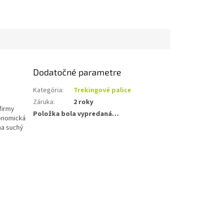
Dodatočné parametre
Kategória
:
Trekingové palice
Záruka
:
2 roky
firmy
Položka bola vypredaná…
gonomická
na suchý