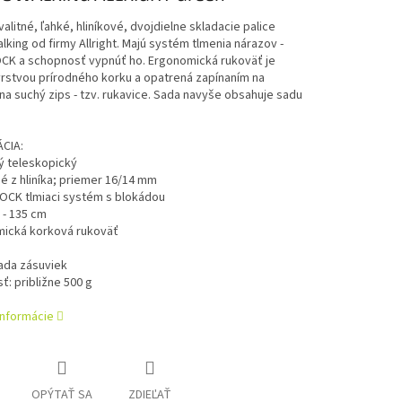
alitné, ľahké, hliníkové, dvojdielne skladacie palice
lking od firmy Allright. Majú systém tlmenia nárazov -
CK a schopnosť vypnúť ho. Ergonomická rukoväť je
rstvou prírodného korku a opatrená zapínaním na
na suchý zips - tzv. rukavice. Sada navyše obsahuje sadu
ÁCIA:
ý teleskopický
é z hliníka; priemer 16/14 mm
HOCK tlmiaci systém s blokádou
5 - 135 cm
mická korková rukoväť
a
sada zásuviek
ť: približne 500 g
informácie
OPÝTAŤ SA
ZDIEĽAŤ