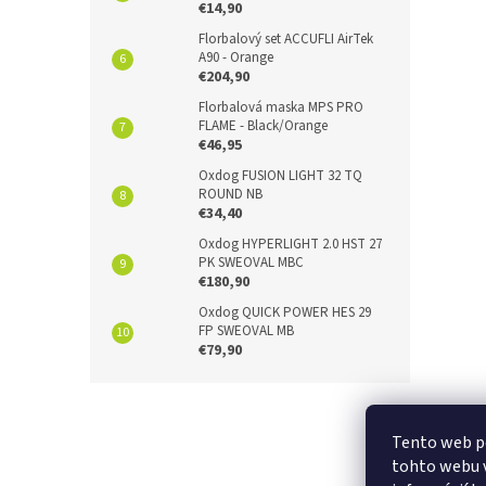
€14,90
Florbalový set ACCUFLI AirTek
A90 - Orange
€204,90
Florbalová maska MPS PRO
FLAME - Black/Orange
€46,95
Oxdog FUSION LIGHT 32 TQ
ROUND NB
€34,40
Oxdog HYPERLIGHT 2.0 HST 27
PK SWEOVAL MBC
€180,90
Oxdog QUICK POWER HES 29
FP SWEOVAL MB
€79,90
Z
á
p
Tento web p
ä
tohto webu v