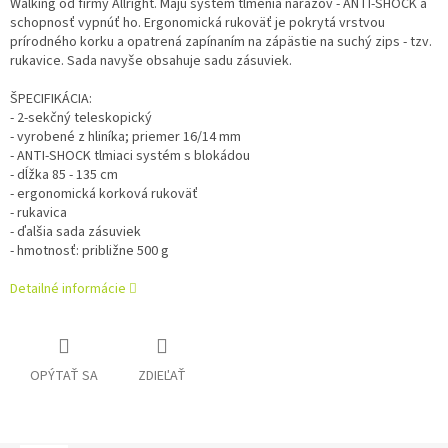
Walking od firmy Allright. Majú systém tlmenia nárazov - ANTI-SHOCK a
schopnosť vypnúť ho. Ergonomická rukoväť je pokrytá vrstvou
prírodného korku a opatrená zapínaním na zápästie na suchý zips - tzv.
rukavice. Sada navyše obsahuje sadu zásuviek.
ŠPECIFIKÁCIA:
- 2-sekčný teleskopický
- vyrobené z hliníka; priemer 16/14 mm
- ANTI-SHOCK tlmiaci systém s blokádou
- dĺžka 85 - 135 cm
- ergonomická korková rukoväť
- rukavica
- ďalšia sada zásuviek
- hmotnosť: približne 500 g
Detailné informácie
OPÝTAŤ SA
ZDIEĽAŤ