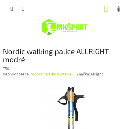
Prejsť
NÁKUP
na
obsah
KOŠÍK
Nordic walking palice ALLRIGHT
modré
750
Priemerné
Neohodnotené
Podrobnosti hodnotenia
Značka:
Allright
hodnotenie
produktu
je
0,0
z
5
hviezdičiek.