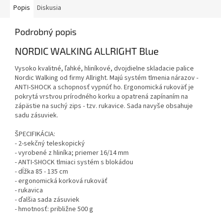
Popis
Diskusia
Podrobný popis
NORDIC WALKING ALLRIGHT Blue
Vysoko kvalitné, ľahké, hliníkové, dvojdielne skladacie palice
Nordic Walking od firmy Allright. Majú systém tlmenia nárazov -
ANTI-SHOCK a schopnosť vypnúť ho. Ergonomická rukoväť je
pokrytá vrstvou prírodného korku a opatrená zapínaním na
zápästie na suchý zips - tzv. rukavice. Sada navyše obsahuje
sadu zásuviek.
ŠPECIFIKÁCIA:
- 2-sekčný teleskopický
- vyrobené z hliníka; priemer 16/14 mm
- ANTI-SHOCK tlmiaci systém s blokádou
- dĺžka 85 - 135 cm
- ergonomická korková rukoväť
- rukavica
- ďalšia sada zásuviek
- hmotnosť: približne 500 g