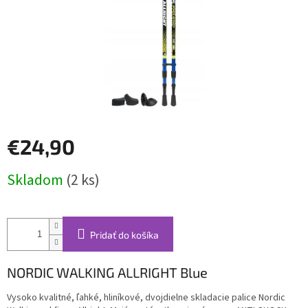
€24,90
Jednotková
Skladom
(2 ks)
cena:
Pridať do košíka
NORDIC WALKING ALLRIGHT Blue
Vysoko kvalitné, ľahké, hliníkové, dvojdielne skladacie palice Nordic