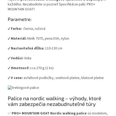
každého. Nezabudnite si pozrieť špecifikácie palíc PRO+
MOUNTAIN GOAT!
Parametre:
✔️
Farba:
čierna, ružová
✔️
Materiál:
hliník 7075, pena EVA, nylon
✔️
Nastaviteľná dĺžka:
110-130 cm
✔️
Vedúci:
Vidia
✔️
Hmotnosť:
cca 270 g (1 ks)
✔️
V cene:
asfaltové podložky, snehové platne, blatové platne
Palice na nordic walking – výhody, ktoré
vám zabezpečia nezabudnuteľné túry
✅
PRO+ MOUNTAIN GOAT Nordic walking palice
sú modelom,