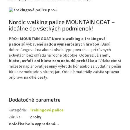
Nordic walking palice MOUNTAIN GOAT –
ideálne do všetkých podmienok!
PRO+ MOUNTAIN GOAT Nordic walking a trekingové
palice
sú vybavené
sadou vymeniteľných hrotov
. Budú
dobre fungovať na akomkoľvek type povrchu a pri rôznych
aktivitách bez ohľadu na ročné obdobie. Odteraz už
sneh,
blato, asfalt ani blata zem nebudú prekážkou
! Vďaka nim si
môžete naplánovať jesenný výlet do hôr alebo sa vydať na pešiu
túru cez mokrade v skorej jari. Odolné materiály zaistia správnu
prípravu na dlhé cesty.
Dodatočné parametre
Kategória
:
Trekingové palice
Záruka
:
2 roky
Položka bola vypredaná…