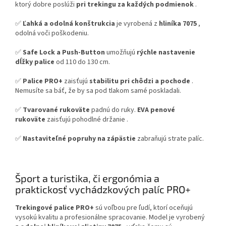
ktorý dobre poslúži
pri trekingu za každých podmienok
.
✅
Ľahká a odolná konštrukcia
je vyrobená z
hliníka 7075
,
odolná voči poškodeniu.
✅
Safe Lock a Push-Button
umožňujú
rýchle nastavenie
dĺžky palice
od 110 do 130 cm.
✅
Palice PRO+
zaisťujú
stabilitu pri chôdzi a pochode
.
Nemusíte sa báť, že by sa pod tlakom samé poskladali.
✅
Tvarované rukoväte
padnú do ruky.
EVA penové
rukoväte
zaisťujú pohodlné držanie
.
✅
Nastaviteľné popruhy na zápästie
zabraňujú strate palíc.
Šport a turistika, či ergonómia a
praktickosť vychádzkových palíc PRO+
Trekingové palice PRO+
sú voľbou pre ľudí, ktorí oceňujú
vysokú kvalitu a profesionálne spracovanie. Model je vyrobený