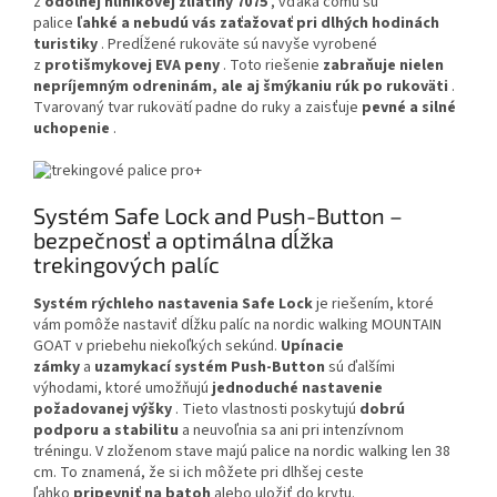
z
odolnej hliníkovej zliatiny 7075
, vďaka čomu sú
palice
ľahké a nebudú vás zaťažovať pri dlhých hodinách
turistiky
. Predĺžené rukoväte sú navyše vyrobené
z
protišmykovej EVA peny
. Toto riešenie
zabraňuje nielen
nepríjemným odreninám, ale aj šmýkaniu rúk po rukoväti
.
Tvarovaný tvar rukovätí padne do ruky a zaisťuje
pevné a silné
uchopenie
.
Systém Safe Lock and Push-Button –
bezpečnosť a optimálna dĺžka
trekingových palíc
Systém rýchleho nastavenia Safe Lock
je riešením, ktoré
vám pomôže nastaviť dĺžku palíc na nordic walking MOUNTAIN
GOAT v priebehu niekoľkých sekúnd.
Upínacie
zámky
a
uzamykací systém Push-Button
sú ďalšími
výhodami, ktoré umožňujú
jednoduché nastavenie
požadovanej výšky
. Tieto vlastnosti poskytujú
dobrú
podporu a stabilitu
a neuvoľnia sa ani pri intenzívnom
tréningu. V zloženom stave majú palice na nordic walking len 38
cm. To znamená, že si ich môžete pri dlhšej ceste
ľahko
pripevniť na batoh
alebo uložiť do krytu.