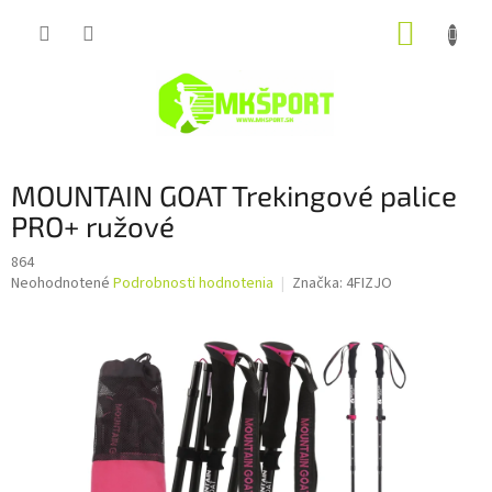
Prejsť
NÁKUP
na
obsah
KOŠÍK
MOUNTAIN GOAT Trekingové palice
PRO+ ružové
864
Priemerné
Neohodnotené
Podrobnosti hodnotenia
Značka:
4FIZJO
hodnotenie
produktu
je
0,0
z
5
hviezdičiek.