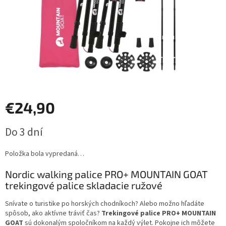
€24,90
Jednotková
Do 3 dní
cena:
Položka bola vypredaná…
Nordic walking palice PRO+ MOUNTAIN GOAT
trekingové palice skladacie ružové
Snívate o turistike po horských chodníkoch? Alebo možno hľadáte
spôsob, ako aktívne tráviť čas?
Trekingové palice PRO+ MOUNTAIN
GOAT
sú dokonalým spoločníkom na každý výlet. Pokojne ich môžete