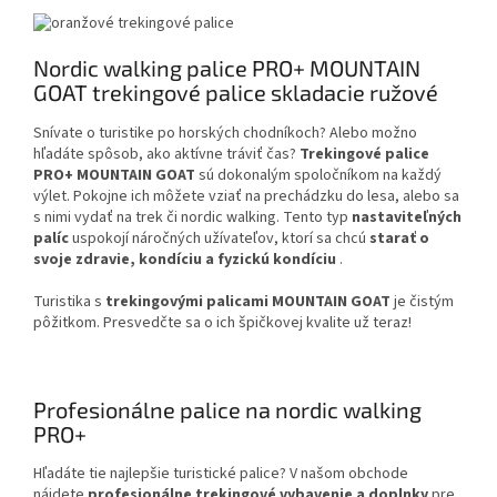
Nordic walking palice PRO+ MOUNTAIN
GOAT trekingové palice skladacie ružové
Snívate o turistike po horských chodníkoch? Alebo možno
hľadáte spôsob, ako aktívne tráviť čas?
Trekingové palice
PRO+ MOUNTAIN GOAT
sú dokonalým spoločníkom na každý
výlet. Pokojne ich môžete vziať na prechádzku do lesa, alebo sa
s nimi vydať na trek či nordic walking. Tento typ
nastaviteľných
palíc
uspokojí náročných užívateľov, ktorí sa chcú
starať o
svoje zdravie, kondíciu a fyzickú kondíciu
.
Turistika s
trekingovými palicami MOUNTAIN GOAT
je čistým
pôžitkom. Presvedčte sa o ich špičkovej kvalite už teraz!
Profesionálne palice na nordic walking
PRO+
Hľadáte tie najlepšie turistické palice? V našom obchode
nájdete
profesionálne trekingové vybavenie a doplnky
pre