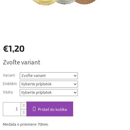
€1,20
Jednotková
Zvoľte variant
cena:
Variant
Emblém
Stuha
Pridať do košíka
Medaila o priemere 70mm.