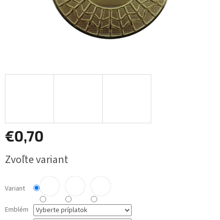
€0,70
Jednotková
Zvoľte variant
cena:
Variant
Emblém