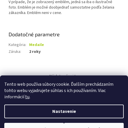
V prípade, že je zobrazený emblém, jedná sa iba o ilustračné
foto. Emblém je možné doobjednať samostatne podľa želania
zákazníka. Emblém neni v cene.
Dodatočné parametre
Kategória
:
Medaile
Záruka
:
2 roky
Z
á
Nájdete nás aj tu:
p
Tento web používa súbory cookie. Ďalším prechádzaním
ä
tohto webu vyjadrujete súhlas s ich používaním. Viac
t
informácií
tu
.
i
e
Nastavenie
Vytvoril Shoptet