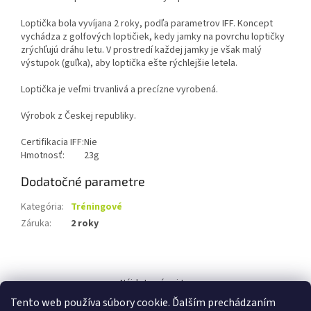
Loptička bola vyvíjana 2 roky, podľa parametrov IFF. Koncept
vychádza z golfových loptičiek, kedy jamky na povrchu loptičky
zrýchľujú dráhu letu. V prostredí každej jamky je však malý
výstupok (guľka), aby loptička ešte rýchlejšie letela.
Loptička je veľmi trvanlivá a precízne vyrobená.
Výrobok z Českej republiky.
Certifikacia IFF:
Nie
Hmotnosť:
23g
Dodatočné parametre
Kategória
:
Tréningové
Záruka
:
2 roky
Z
á
Nájdete nás aj tu:
p
Tento web používa súbory cookie. Ďalším prechádzaním
ä