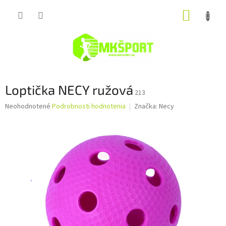
Prejsť
NÁKUP
na
obsah
KOŠÍK
Loptička NECY ružová
213
Priemerné
Neohodnotené
Podrobnosti hodnotenia
Značka:
Necy
hodnotenie
produktu
je
0,0
z
5
hviezdičiek.