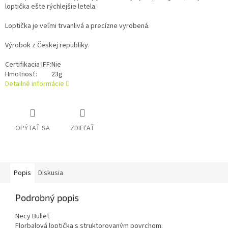
loptička ešte rýchlejšie letela.
Loptička je veľmi trvanlivá a precízne vyrobená.
Výrobok z Českej republiky.
Certifikacia IFF:
Nie
Hmotnosť:
23g
Detailné informácie
OPÝTAŤ SA
ZDIEĽAŤ
Popis
Diskusia
Podrobný popis
Necy Bullet
Florbalová loptička s struktorovaným povrchom.