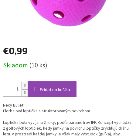
€0,99
Jednotková
Skladom
(10 ks)
cena:
Pridať do košíka
Necy Bullet
Florbalová loptička s struktorovaným povrchom.
Loptička bola vyvíjana 2 roky, podľa parametrov IFF. Koncept vychádza
z golfových loptičiek, kedy jamky na povrchu loptičky zrýchľujú dráhu
letu. V prostredí každej jamky je však malý výstupok (guľka), aby