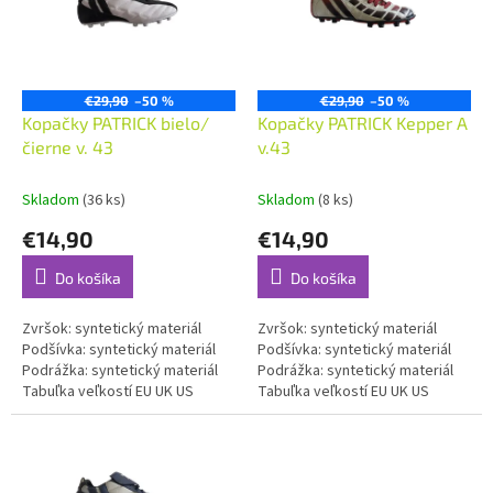
i
p
s
r
p
o
r
d
o
u
€29,90
–50 %
€29,90
–50 %
d
k
Kopačky PATRICK bielo/
Kopačky PATRICK Kepper A
u
t
čierne v. 43
v.43
k
o
t
v
Skladom
(36 ks)
Skladom
(8 ks)
o
€14,90
€14,90
v
Do košíka
Do košíka
Zvršok: syntetický materiál
Zvršok: syntetický materiál
Podšívka: syntetický materiál
Podšívka: syntetický materiál
Podrážka: syntetický materiál
Podrážka: syntetický materiál
Tabuľka veľkostí EU UK US
Tabuľka veľkostí EU UK US
vložka 43 9,0 10 27,8 cm
vložka 43 9,0 10 27,8 cm