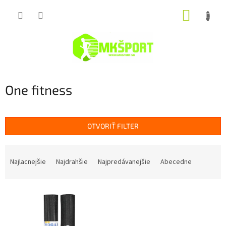
Prejsť
NÁKUP
na
obsah
KOŠÍK
One fitness
OTVORIŤ FILTER
R
a
Najlacnejšie
Najdrahšie
Najpredávanejšie
Abecedne
d
e
V
n
ý
i
p
e