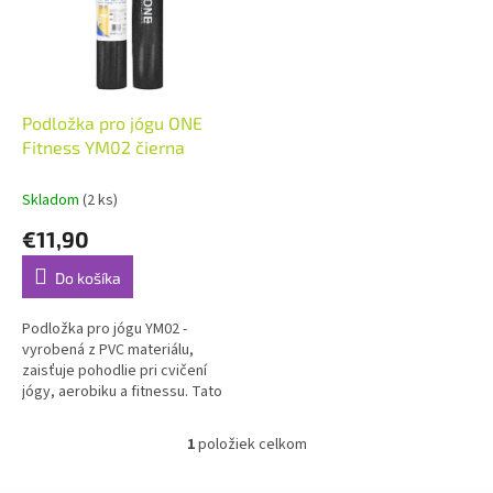
i
p
s
r
p
o
r
d
o
u
d
k
Podložka pro jógu ONE
u
t
Fitness YM02 čierna
k
o
t
v
Skladom
(2 ks)
o
€11,90
v
Do košíka
Podložka pro jógu YM02 -
vyrobená z PVC materiálu,
zaisťuje pohodlie pri cvičení
jógy, aerobiku a fitnessu. Tato
karimatka sa takisto vyznačuje
vysokou flexibilitou a velmi...
1
položiek celkom
O
v