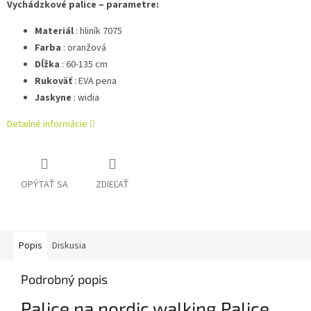
Vychádzkové palice – parametre:
Materiál
: hliník 7075
Farba
: oranžová
Dĺžka
: 60-135 cm
Rukoväť
: EVA pena
Jaskyne
: widia
Detailné informácie
OPÝTAŤ SA
ZDIEĽAŤ
Popis
Diskusia
Podrobný popis
Palice na nordic walking Palice