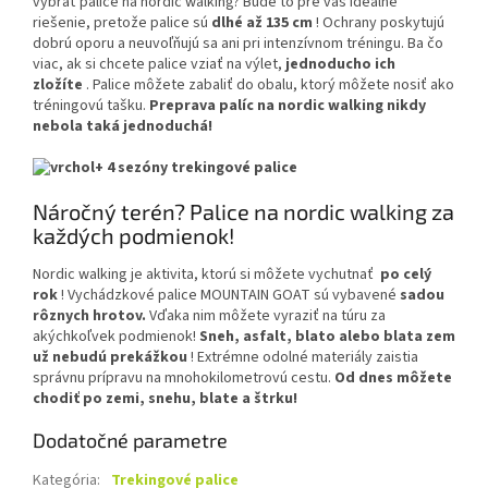
vybrať palice na nordic walking? Bude to pre vás ideálne
riešenie, pretože palice sú
dlhé až 135 cm
! Ochrany poskytujú
dobrú oporu a neuvoľňujú sa ani pri intenzívnom tréningu. Ba čo
viac, ak si chcete palice vziať na výlet,
jednoducho ich
zložíte
. Palice môžete zabaliť do obalu, ktorý môžete nosiť ako
tréningovú tašku.
Preprava palíc na nordic walking nikdy
nebola taká jednoduchá!
Náročný terén? Palice na nordic walking za
každých podmienok!
Nordic walking je aktivita, ktorú si môžete vychutnať
po celý
rok
! Vychádzkové palice MOUNTAIN GOAT sú vybavené
sadou
rôznych hrotov.
Vďaka nim môžete vyraziť na túru za
akýchkoľvek podmienok!
Sneh, asfalt, blato alebo blata zem
už nebudú prekážkou
! Extrémne odolné materiály zaistia
správnu prípravu na mnohokilometrovú cestu.
Od dnes môžete
chodiť po zemi, snehu, blate a štrku!
Dodatočné parametre
Kategória
:
Trekingové palice