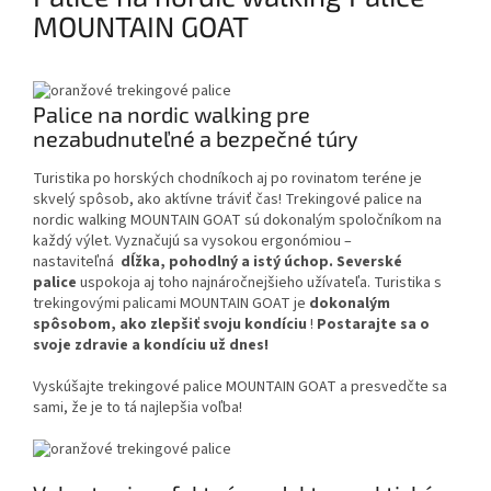
MOUNTAIN GOAT
Palice na nordic walking pre
nezabudnuteľné a bezpečné túry
Turistika po horských chodníkoch aj po rovinatom teréne je
skvelý spôsob, ako aktívne tráviť čas! Trekingové palice na
nordic walking MOUNTAIN GOAT sú dokonalým spoločníkom na
každý výlet. Vyznačujú sa vysokou ergonómiou –
nastaviteľná
dĺžka, pohodlný a istý úchop.
Severské
palice
uspokoja aj toho najnáročnejšieho užívateľa. Turistika s
trekingovými palicami MOUNTAIN GOAT je
dokonalým
spôsobom, ako zlepšiť svoju kondíciu
!
Postarajte sa o
svoje zdravie a kondíciu už dnes!
Vyskúšajte trekingové palice MOUNTAIN GOAT a presvedčte sa
sami, že je to tá najlepšia voľba!