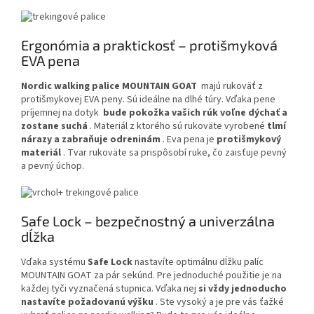
Ergonómia a praktickosť – protišmyková
EVA pena
Nordic walking palice MOUNTAIN GOAT
majú rukoväť z
protišmykovej EVA peny. Sú ideálne na dlhé túry. Vďaka pene
príjemnej na dotyk
bude pokožka vašich rúk voľne dýchať a
zostane suchá
. Materiál z ktorého sú rukoväte vyrobené
tlmí
nárazy a zabraňuje odreninám
. Eva pena je
protišmykový
materiál
. Tvar rukoväte sa prispôsobí ruke, čo zaisťuje pevný
a pevný úchop.
Safe Lock – bezpečnostný a univerzálna
dĺžka
Vďaka systému
Safe Lock
nastavíte optimálnu dĺžku palíc
MOUNTAIN GOAT za pár sekúnd. Pre jednoduché použitie je na
každej tyči vyznačená stupnica. Vďaka nej
si vždy jednoducho
nastavíte požadovanú výšku
. Ste vysoký a je pre vás ťažké