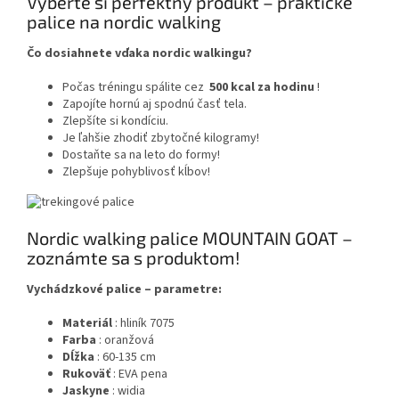
Vyberte si perfektný produkt – praktické
palice na nordic walking
Čo dosiahnete vďaka nordic walkingu?
Počas tréningu spálite cez
500 kcal za hodinu
!
Zapojíte hornú aj spodnú časť tela.
Zlepšíte si kondíciu.
Je ľahšie zhodiť zbytočné kilogramy!
Dostaňte sa na leto do formy!
Zlepšuje pohyblivosť kĺbov!
Nordic walking palice MOUNTAIN GOAT –
zoznámte sa s produktom!
Vychádzkové palice – parametre:
Materiál
: hliník 7075
Farba
: oranžová
Dĺžka
: 60-135 cm
Rukoväť
: EVA pena
Jaskyne
: widia