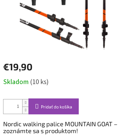
€19,90
Jednotková
Skladom
(10 ks)
cena:
Pridať do košíka
Nordic walking palice MOUNTAIN GOAT –
zoznámte sa s produktom!