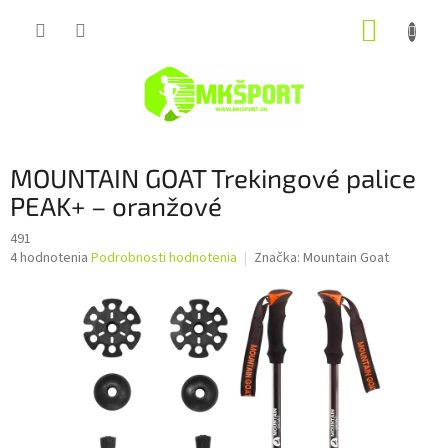
Prejsť
NÁKUP
na
obsah
KOŠÍK
MOUNTAIN GOAT Trekingové palice
PEAK+ – oranžové
491
Priemerné
4 hodnotenia
Podrobnosti hodnotenia
Značka:
Mountain Goat
hodnotenie
produktu
je
3,8
z
5
hviezdičiek.